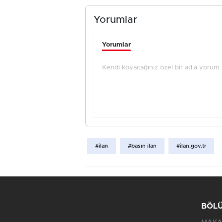
Yorumlar
Yorumlar
Kendi koyacağınız özel bir adla yorum ya
#ilan
#basın ilan
#ilan.gov.tr
BÖL