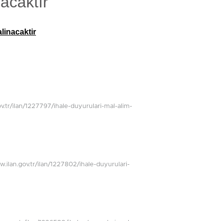
acaktır
alinacaktir
gov.tr/ilan/1227797/ihale-duyurulari-mal-alim-
ww.ilan.gov.tr/ilan/1227802/ihale-duyurulari-