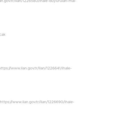
.ilan.gov.tr/ilan/1226580/ihale-duyurulari-mal-
acak
https://www.ilan.gov.tr/ilan/1226641/ihale-
ır https://www.ilan.gov.tr/ilan/1226690/ihale-