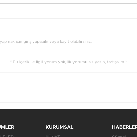
pmak için giriş yapabilir veya kayıt olabilirsiniz.
* Bu içerik ile ilgili yorum yok, ilk yorumu siz yazın, tartışalım *
ÜMLER
KURUMSAL
HABERLE