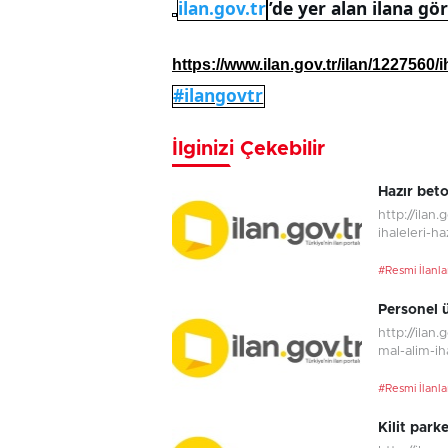
ilan.gov.tr
’de yer alan ilana gö
http://
https://www.ilan.gov.tr/ilan/1227560/i
#ilangovtr
İlginizi Çekebilir
Hazır beto
http://ilan
ihaleleri-ha
#Resmi İlanla
Personel ü
http://ilan
mal-alim-ih
#Resmi İlanla
Kilit parke