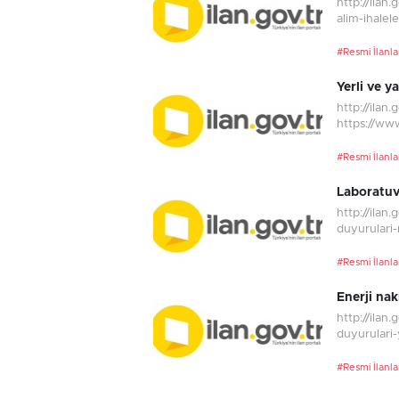
http://ilan.
alim-ihaleler
#Resmi İlanla
Yerli ve y
http://ilan.
https://www.
#Resmi İlanla
Laboratuva
http://ilan
duyurulari-m
#Resmi İlanla
Enerji naki
http://ilan.
duyurulari-
#Resmi İlanla