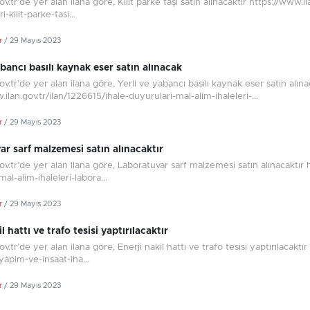
gov.tr’de yer alan ilana göre, Kilit parke taşı satın alınacaktır https://www
i-kilit-parke-tasi...
r
/ 29 Mayıs 2023
abancı basılı kaynak eser satın alınacak
gov.tr’de yer alan ilana göre, Yerli ve yabancı basılı kaynak eser satın alın
ilan.gov.tr/ilan/1226615/ihale-duyurulari-mal-alim-ihaleleri-...
r
/ 29 Mayıs 2023
r sarf malzemesi satın alınacaktır
.gov.tr’de yer alan ilana göre, Laboratuvar sarf malzemesi satın alınacaktır 
al-alim-ihaleleri-labora...
r
/ 29 Mayıs 2023
l hattı ve trafo tesisi yaptırılacaktır
gov.tr’de yer alan ilana göre, Enerji nakil hattı ve trafo tesisi yaptırılacakt
yapim-ve-insaat-iha...
r
/ 29 Mayıs 2023