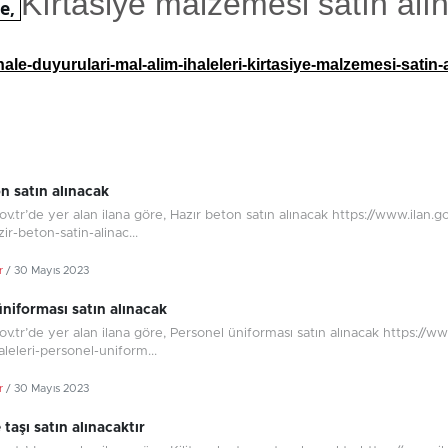
Kırtasiye malzemesi satın alın
re,
hale-duyurulari-mal-alim-ihaleleri-kirtasiye-malzemesi-satin-
n satın alınacak
.gov.tr’de yer alan ilana göre, Hazır beton satın alınacak https://www.ilan.
zir-beton-satin-alinac...
r
/ 30 Mayıs 2023
niforması satın alınacak
.gov.tr’de yer alan ilana göre, Personel üniforması satın alınacak https://w
aleleri-personel-uniform...
r
/ 30 Mayıs 2023
 taşı satın alınacaktır