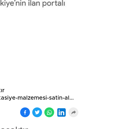
ır
tasiye-malzemesi-satin-al...