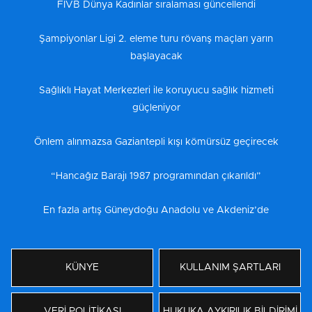
FIVB Dünya Kadınlar sıralaması güncellendi
Şampiyonlar Ligi 2. eleme turu rövanş maçları yarın
başlayacak
Sağlıklı Hayat Merkezleri ile koruyucu sağlık hizmeti
güçleniyor
Önlem alınmazsa Gaziantepli kışı kömürsüz geçirecek
“Hancağız Barajı 1987 programından çıkarıldı”
En fazla artış Güneydoğu Anadolu ve Akdeniz’de
KÜNYE
KULLANIM ŞARTLARI
VERİ POLİTİKASI
HUKUKA AYKIRILIK BİLDİRİMİ