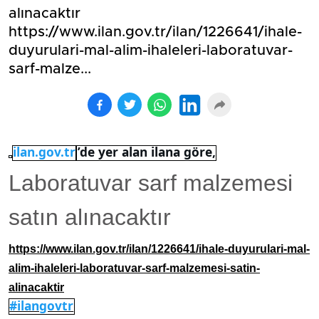
alınacaktır
https://www.ilan.gov.tr/ilan/1226641/ihale-
duyurulari-mal-alim-ihaleleri-laboratuvar-
sarf-malze...
ilan.gov.tr
’de yer alan ilana göre,
http://
Laboratuvar sarf malzemesi
satın alınacaktır
https://www.ilan.gov.tr/ilan/1226641/ihale-duyurulari-mal-
alim-ihaleleri-laboratuvar-sarf-malzemesi-satin-
alinacaktir
#ilangovtr