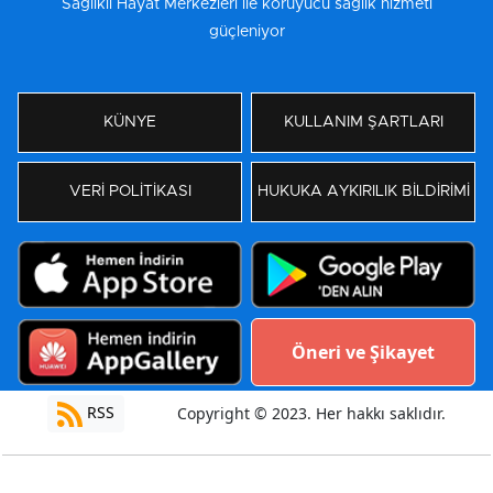
Sağlıklı Hayat Merkezleri ile koruyucu sağlık hizmeti
güçleniyor
KÜNYE
KULLANIM ŞARTLARI
VERİ POLİTİKASI
HUKUKA AYKIRILIK BİLDİRİMİ
Öneri ve Şikayet
RSS
Copyright © 2023. Her hakkı saklıdır.
Yazılım:
Moradam Haber Yazılımı