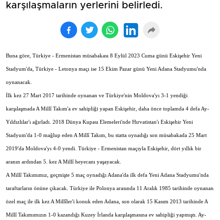
karşılaşmaların yerlerini belirledi.
Buna göre, Türkiye - Ermenistan müsabakası 8 Eylül 2023 Cuma günü Eskişehir Yeni
Stadyum'da, Türkiye - Letonya maçı ise 15 Ekim Pazar günü Yeni Adana Stadyumu'nda
oynanacak.
İlk kez 27 Mart 2017 tarihinde oynanan ve Türkiye'nin Moldova'yı 3-1 yendiği
karşılaşmada A Millî Takım'a ev sahipliği yapan Eskişehir, daha önce toplamda 4 defa Ay-
Yıldızlılar'ı ağırladı. 2018 Dünya Kupası Elemeleri'nde Hırvatistan'ı Eskişehir Yeni
Stadyum'da 1-0 mağlup eden A Millî Takım, bu statta oynadığı son müsabakada 25 Mart
2019'da Moldova'yı 4-0 yendi. Türkiye - Ermenistan maçıyla Eskişehir, dört yıllık bir
aranın ardından 5. kez A Millî heyecanı yaşayacak.
A Millî Takımımız, geçmişte 5 maç oynadığı Adana'da ilk defa Yeni Adana Stadyumu'nda
taraftarların önüne çıkacak. Türkiye ile Polonya arasında 11 Aralık 1985 tarihinde oynanan
özel maç ile ilk kez A Millîler'i konuk eden Adana, son olarak 15 Kasım 2013 tarihinde A
Millî Takımımızın 1-0 kazandığı Kuzey İrlanda karşılaşmasına ev sahipliği yapmıştı. Ay-