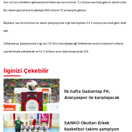
Son 16 turu biletinin gelmesiyle birlikte sarı-kırmızılılar, 11 milyon euroluk gelirin sahibi oldu.
Bu rakam güncel kurla yaklaşık 600 milyon TL'ye karşılık geliyor.
Böylece, sarı kırmızılılar bu sezon Şampiyonlar Ligi'nde toplam 53.5 milyon euroluk gelir elde
etti.
Galatasaray, Şampiyonlar Ligi son 16 Turu'nda eşleşeceği Tottenham ya da Liverpool'u elerse
çeyrek finale yükselecek ve 12.5 milyon euro daha kazanacak.t24
İlginizi Çekebilir
İlk hafta Gaziantep FK,
Alanyaspor ile karşılaşacak
SANKO Okulları Erkek
basketbol takımı şampiyon