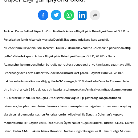
Turkcell Kadın Futbol Süper Ligi'nin finalinde Ankara Büyükşehir Belediyesi Fomget G.S.K ile
Fenerbahçe, İzmir Alsancak Mustafa Denizli Stadyumu'nda karşı karşıya geldi.
Mücadelenin ilk yarısını sarı-lacivertli takım 9. dakikada Zenatha Coleman'ın penaltıdan attığı
golle 1-0 önde kapadı. Ankara Büyükşehir Belediyesi Fomget G.S.K, 90 +8'de Daria
Apaneschenko'nun penaltıdan bulduğu golle skora denge getirdi ve karşılaşma uzatmaya gitti.
Fenerbahçe'den Ecem Cümert 95. dakikada kırmızı kart gördü. Başkent ekibi 96. ve 107.
dakikalarda Armisa Kuc'un attığı gollerle 3-1 öne geçti. 110. dakikada Zenatha Coleman farkı
bire indirdi ancak 114. dakikada bir kez daha sahneye çıkan Armisa Kuc müsabakanın skorunu
4-2 olarak belirledi. Bu sonuçla Futbolseverlerin yoğun ilgi gösterdiği maçın ardından
takımlara, karşılaşmanın hakemlerine ve basın mensuplarının değerlendirmesi sonucu eşit oy
alarak en iyi oyuncular seçilen Fenerbahçe'den Alice Kusi ile Zenatha Coleman'a kupa ve
madalyalarını TFF Başkan Vekili, İcra Kurulu Üyesi Nüket Küçükel Ezberci, Turkcell CEO'su Murat
Erkan, Kadın A Milli Takımı Teknik Direktörü Necla Güngör Kıragası ve TFF İzmir Bölge Müdürü