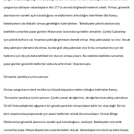
yangınına rastlayan vatandaşların Alo 177'yi anında bilgilendirmelerini istedi. Yılmaz, güvenlik
alarmlarının sürekli açık tutulduğunu ve tedbirlerin artırıldığını belirtirken Vali Kamçı,
belediyelerin de dikkatli olması gerektiğini hatırlatırken, "Belediyeler piknik alanlarında
özellikle cumartesi pazar günleri itfaiye aracı bulundurup tedbir almalıdır. Çünkü Gaziantep
için piknik kültürü var. İnsanlara pikniğe gitmeyin demek olmaz. Ateş yakmasalar iyi olur. Ancak
ateş yakmayın derseniz de olmaz, bu kez gizli ateş yakmalar olur ki bu ormanlarımız için de
halkımız için de çok daha tehlikeli bir durum ortaya çıkarır. Bu nedenle özellikle cumartesi
pazar günleri güvenlik tedbirleri daha da artırılmalı" diye konuştu.
Ormanlar yandıkça içimiz yanıyor
Orman yangınlarını kent ve ülke için büyük kayıplara neden olduğun hatırlatan Kamçı,
"Ormanlar yandıkça içimiz yanıyor. Çünkü yanan akciğerimiz, akciğerlerimize sahip çıkmalıyız.
50-60 Yılda yetiştirilen ağaçların bir günde yanık kül olması kabul edilir bir olay değil. Bu tür
elim olaylarla karşılaşmamak için azami tedbirleri almak durumundayız. Orman Bölge
Müdürümüz güvenlik alarmının sürekli açık tutulduğunu, söylüyor. Belediyeler imiz artık
cumartesi pazar itfaiye ekipleriyle oralarda tedbir alacak. Vatandaşlarımız da biraz daha hassas