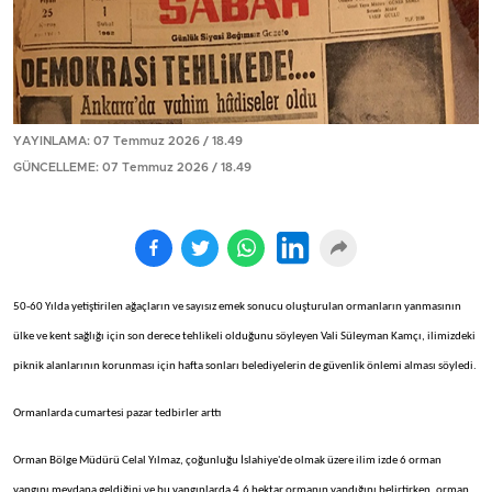
YAYINLAMA: 07 Temmuz 2026 / 18.49
GÜNCELLEME: 07 Temmuz 2026 / 18.49
50-60 Yılda yetiştirilen ağaçların ve sayısız emek sonucu oluşturulan ormanların yanmasının
ülke ve kent sağlığı için son derece tehlikeli olduğunu söyleyen Vali Süleyman Kamçı, ilimizdeki
piknik alanlarının korunması için hafta sonları belediyelerin de güvenlik önlemi alması söyledi.
Ormanlarda cumartesi pazar tedbirler arttı
Orman Bölge Müdürü Celal Yılmaz, çoğunluğu İslahiye'de olmak üzere ilim izde 6 orman
yangını meydana geldiğini ve bu yangınlarda 4.6 hektar ormanın yandığını belirtirken, orman