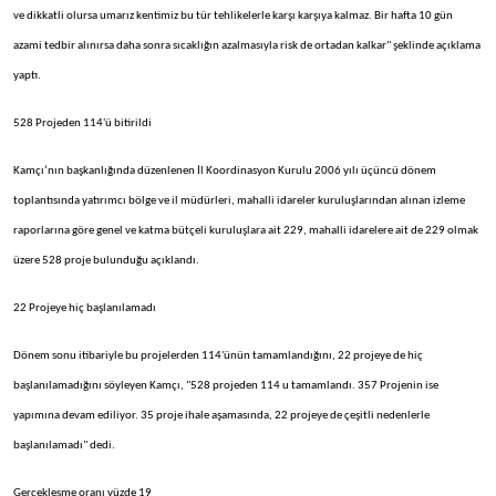
ve dikkatli olursa umarız kentimiz bu tür tehlikelerle karşı karşıya kalmaz. Bir hafta 10 gün
azami tedbir alınırsa daha sonra sıcaklığın azalmasıyla risk de ortadan kalkar" şeklinde açıklama
yaptı.
528 Projeden 114'ü bitirildi
Kamçı’nın başkanlığında düzenlenen İl Koordinasyon Kurulu 2006 yılı üçüncü dönem
toplantısında yatırımcı bölge ve il müdürleri, mahalli idareler kuruluşlarından alınan izleme
raporlarına göre genel ve katma bütçeli kuruluşlara ait 229, mahalli idarelere ait de 229 olmak
üzere 528 proje bulunduğu açıklandı.
22 Projeye hiç başlanılamadı
Dönem sonu itibariyle bu projelerden 114'ünün tamamlandığını, 22 projeye de hiç
başlanılamadığını söyleyen Kamçı, "528 projeden 114 u tamamlandı. 357 Projenin ise
yapımına devam ediliyor. 35 proje ihale aşamasında, 22 projeye de çeşitli nedenlerle
başlanılamadı" dedi.
Gerçekleşme oranı yüzde 19