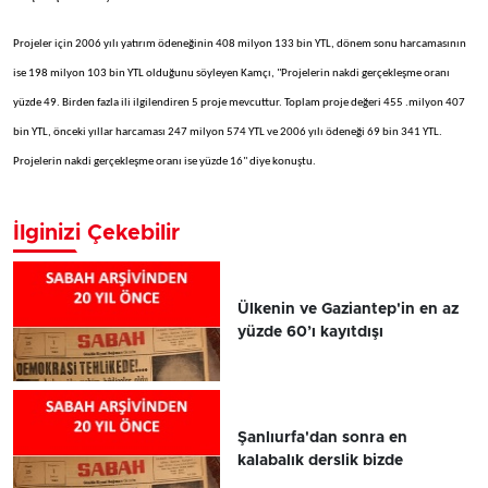
Projeler için 2006 yılı yatırım ödeneğinin 408 milyon 133 bin YTL, dönem sonu harcamasının
ise 198 milyon 103 bin YTL olduğunu söyleyen Kamçı, "Projelerin nakdi gerçekleşme oranı
yüzde 49. Birden fazla ili ilgilendiren 5 proje mevcuttur. Toplam proje değeri 455 .milyon 407
bin YTL, önceki yıllar harcaması 247 milyon 574 YTL ve 2006 yılı ödeneği 69 bin 341 YTL.
Projelerin nakdi gerçekleşme oranı ise yüzde 16" diye konuştu.
İlginizi Çekebilir
Ülkenin ve Gaziantep'in en az
yüzde 60’ı kayıtdışı
Şanlıurfa'dan sonra en
kalabalık derslik bizde