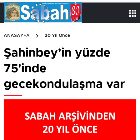
ANASAYFA
20 Yıl Önce
Şahinbey’in yüzde
75'inde
gecekondulaşma var