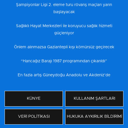
Şampiyonlar Ligi 2. eleme turu rövanş maçları yarın
başlayacak
Sağlıklı Hayat Merkezleri ile koruyucu sağlık hizmeti
güçleniyor
Önlem alınmazsa Gaziantepli kışı kömürsüz geçirecek
“Hancağız Barajı 1987 programından çıkarıldı”
En fazla artış Güneydoğu Anadolu ve Akdeniz’de
KÜNYE
KULLANIM ŞARTLARI
VERİ POLİTİKASI
HUKUKA AYKIRILIK BİLDİRİMİ