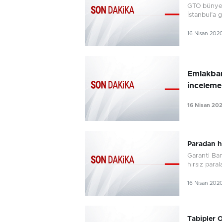
GTO bünyesi
İstanbul’a gi
16 Nisan 202
Emlakban
inceleme
16 Nisan 20
Paradan h
Garanti Ban
hırsız parala
16 Nisan 202
Tabipler 