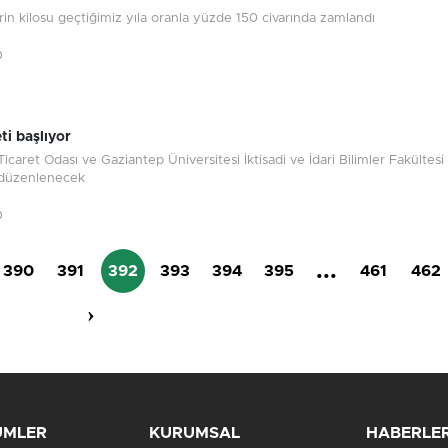
rin kilosu geçtiğimiz yıla oranla yüzde 150 civarında zamlandı
0
ti başlıyor
icaret Odası ve Gaziantep Üniversitesi İktisadi ve İdari Bilimler Fakültesi
 düzenlenecek
0
...
390
391
392
393
394
395
461
462
›
ÜMLER
KURUMSAL
HABERLE