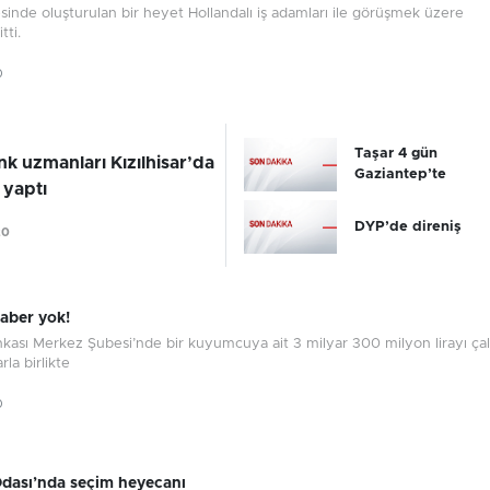
nde oluşturulan bir heyet Hollandalı iş adamları ile görüşmek üzere
tti.
0
Taşar 4 gün
k uzmanları Kızılhisar’da
Gaziantep’te
 yaptı
DYP’de direniş
20
aber yok!
kası Merkez Şubesi’nde bir kuyumcuya ait 3 milyar 300 milyon lirayı ça
rla birlikte
0
Odası’nda seçim heyecanı