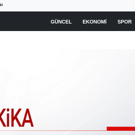
sı
GÜNCEL
EKONOMI
SPOR
Birçok uyku hastalığının
En ucuz sigara 120 TL,
tan...
pa...