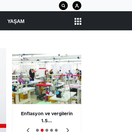
YAŞAM
 en
Enflasyon ve vergilerin
Barış yatırımı, üre
1.5...
ve...