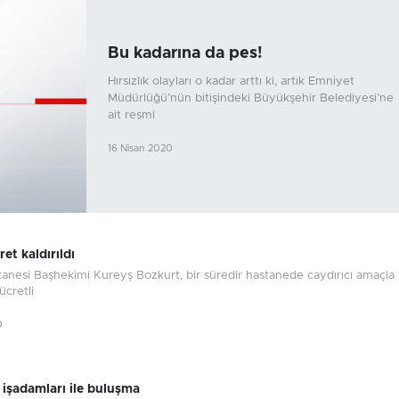
Bu kadarına da pes!
Hırsızlık olayları o kadar arttı ki, artık Emniyet
Müdürlüğü’nün bitişindeki Büyükşehir Belediyesi’ne
ait resmi
16 Nisan 2020
ret kaldırıldı
anesi Başhekimi Kureyş Bozkurt, bir süredir hastanede caydırıcı amaçla
cretli
0
 işadamları ile buluşma