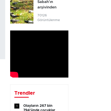
Sabah'ın
arşivinden
70126
Görüntülenme
Trendler
Olayların 267 bin
1
794’ünde çocuklar