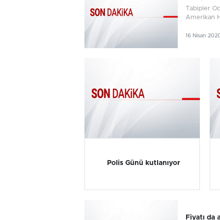
Tabipler Od
Amerikan H
16 Nisan 202
Polis Günü kutlanıyor
Fiyatı da a