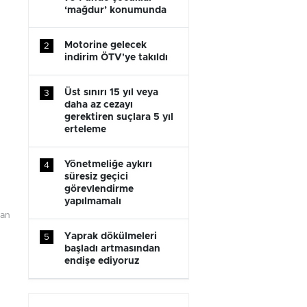
‘mağdur’ konumunda
Motorine gelecek
2
indirim ÖTV'ye takıldı
Üst sınırı 15 yıl veya
3
daha az cezayı
gerektiren suçlara 5 yıl
erteleme
Yönetmeliğe aykırı
4
süresiz geçici
görevlendirme
yapılmamalı
lan
Yaprak dökülmeleri
5
başladı artmasından
endişe ediyoruz