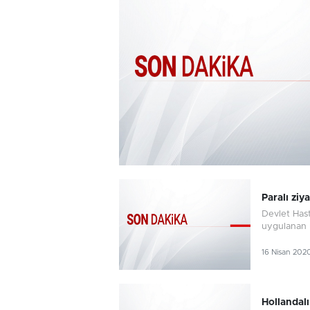
Paralı ziya
Devlet Hast
uygulanan ü
16 Nisan 202
Hollandalı