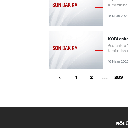
Kırmızıbibe
16 Nisan 202
KOBİ anke
Gaziantep T
tarafından
16 Nisan 202
‹
...
1
2
389
BÖL