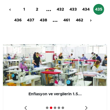
‹
...
1
2
432
433
434
435
...
›
436
437
438
461
462
Barış yatırımı, üretimi ve...