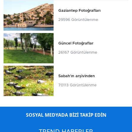
Gaziantep Fotoğrafları
29596 Görüntülenme
Güncel Fotoğraflar
26167 Görüntülenme
Sabah'ın arşivinden
70113 Görüntülenme
SOSYAL MEDYADA BİZİ TAKİP EDİN
TREND HABERLER