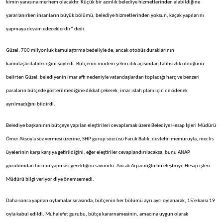
kimin yarasına merhem olacaktır. Küçük bir azınlık belediye hizmetlerinden alabildiğine
yararlanırken insanların büyük bölümü, belediye hizmetlerinden yoksun, kaçak yapılarını
yapmaya devam edeceklerdir” dedi.
Güzel, 700 milyonluk kamulaştırma bedeliyle de, ancak otobüs duraklarının
kamulaştırılabileceğini söyledi. Bütçenin modem şehircilik açısından talihsizlik olduğunu
belirten Güzel, belediyenin imar affı nedeniyle vatandaşlardan topladığı harç ve benzeri
paraların bütçede gösterilmediğine dikkat çekerek, imar ıslah planı için de ödenek
ayrılmadığını bildirdi.
Belediye başkanının bütçeye yapılan eleştirileri cevaplamak üzere Belediye Hesap İşleri Müdürü
Ömer Aksoy'a söz vermesi üzerine, SHP gurup sözcüsü Faruk Balık, devletin memuruyla, meclis
üyelerinin karşı karşıya getirildiğini, eğer eleştiriler cevaplandırılacaksa, bunu ANAP
gurubundan birinin yapması gerektiğini savundu. Ancak Arpacıoğlu bu eleştiriyi, Hesap işleri
Müdürü bilgi veriyor diye önemsemedi.
Daha sonra yapılan oylamalar sırasında, bütçenin her bölümü ayrı ayrı oylanarak, 15’e karsı 19
oyla kabul edildi. Muhalefet gurubu, bütçe kararnamesinin, amacına uygun olarak