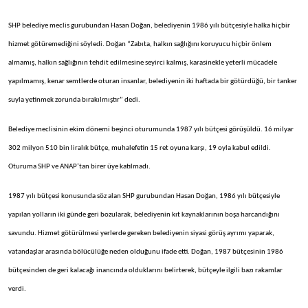
SHP belediye meclis gurubundan Hasan Doğan, belediyenin 1986 yılı bütçesiyle halka hiçbir
hizmet götüremediğini söyledi. Doğan “Zabıta, halkın sağlığını koruyucu hiçbir önlem
almamış, halkın sağlığının tehdit edilmesine seyirci kalmış, karasinekle yeterli mücadele
yapılmamış, kenar semtlerde oturan insanlar, belediyenin iki haftada bir götürdüğü, bir tanker
suyla yetinmek zorunda bırakılmıştır” dedi.
Belediye meclisinin ekim dönemi beşinci oturumunda 1987 yılı bütçesi görüşüldü. 16 milyar
302 milyon 510 bin liralık bütçe, muhalefetin 15 ret oyuna karşı, 19 oyla kabul edildi.
Oturuma SHP ve ANAP’tan birer üye katılmadı.
1987 yılı bütçesi konusunda söz alan SHP gurubundan Hasan Doğan, 1986 yılı bütçesiyle
yapılan yolların iki günde geri bozularak, belediyenin kıt kaynaklarının boşa harcandığını
savundu. Hizmet götürülmesi yerlerde gereken belediyenin siyasi görüş ayrımı yaparak,
vatandaşlar arasında bölücülüğe neden olduğunu ifade etti. Doğan, 1987 bütçesinin 1986
bütçesinden de geri kalacağı inancında olduklarını belirterek, bütçeyle ilgili bazı rakamlar
verdi.