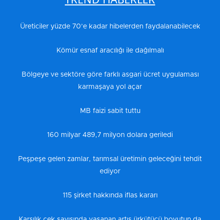
Üreticiler yüzde 70’e kadar hibelerden faydalanabilecek
Kömür esnaf aracılığı ile dağılmalı
Bölgeye ve sektöre göre farklı asgari ücret uygulaması
karmaşaya yol açar
MB faizi sabit tuttu
160 milyar 489,7 milyon dolara geriledi
Peşpeşe gelen zamlar, tarımsal üretimin geleceğini tehdit
ediyor
115 şirket hakkında iflas kararı
Karşılık çek sayısında yaşanan artış ürkütücü boyutun da