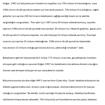
Doğan, 1987 yılı bütçesine yol ve kaldırım inşaatları için 700 milyon lira konduğunu, oysa
1986 yılının ilk altı ayında bu kalem için harcanan paranın, 730 milyon lira olduğunu, sağlık
giderleri için ayrılan 200 bin liranın belediyenin sağlığa verdiği önemi en iyi şekilde
sergilediğini vurgularken, “Fen işleri için 1987 yılına 30 milyon ödenek konmuş, oysa fen
işlerinin 1986 yılının ilk altı ayındaki harcamaları 30 milyon lira. Mezarlık giderleri, geçen yılın
ilk altı ayında 21 milyona ulaşırken, bu yılki bütçeye 23 milyon ödenek ayrılmış. Yine taşıt
onarımı için ayrılan 35 milyon ödeneğinde, 1986 yılının ilk altı ayında bu kalemdeki
harcamanın 25 milyon olduğu göz önüne alınırsa, yetersizliği ortadadır” dedi.
Belediyenin gelirler bütçesinde de 2 milyar 775 milyon civarında, gerçekleşmesi mümkün
olmayan gelir olduğunu savunan Doğan 1987'nin belediyenin duraklama dönemi olacağını,
hizmet vaat etmeyen bütçeye ret oyu vereceklerini söyledi.
Bütçe konusunda söz alan diğer SHP’li üye ise Asım Güzel oldu. Güzel, belediye bütçesinin de,
ülkede uygulanmakta olan, bireyin çıkarcılığına dayalı, düzmece ekonominin bir parçası
olduğunu vurgularken “Bu kentte, mutlu azınlığın fırsatçılık anlayışı, belediye tarafından
ödüllendirilmeye devam edecektir. 700 milyonluk yol hizmetlerine ayrılan payla, belediye