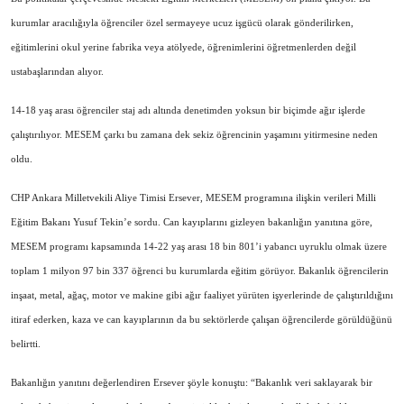
kurumlar aracılığıyla öğrenciler özel sermayeye ucuz işgücü olarak gönderilirken,
eğitimlerini okul yerine fabrika veya atölyede, öğrenimlerini öğretmenlerden değil
ustabaşlarından alıyor.
14-18 yaş arası öğrenciler staj adı altında denetimden yoksun bir biçimde ağır işlerde
çalıştırılıyor. MESEM çarkı bu zamana dek sekiz öğrencinin yaşamını yitirmesine neden
oldu.
CHP Ankara Milletvekili Aliye Timisi Ersever, MESEM programına ilişkin verileri Milli
Eğitim Bakanı Yusuf Tekin’e sordu. Can kayıplarını gizleyen bakanlığın yanıtına göre,
MESEM programı kapsamında 14-22 yaş arası 18 bin 801’i yabancı uyruklu olmak üzere
toplam 1 milyon 97 bin 337 öğrenci bu kurumlarda eğitim görüyor. Bakanlık öğrencilerin
inşaat, metal, ağaç, motor ve makine gibi ağır faaliyet yürüten işyerlerinde de çalıştırıldığını
itiraf ederken, kaza ve can kayıplarının da bu sektörlerde çalışan öğrencilerde görüldüğünü
belirtti.
Bakanlığın yanıtını değerlendiren Ersever şöyle konuştu: “Bakanlık veri saklayarak bir