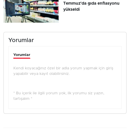
Temmuz’da gıda enflasyonu
yükseldi
Yorumlar
Yorumlar
Kendi koyacağınız özel bir adla yorum yapmak için giriş
yapabilir veya kayıt olabilirsiniz.
* Bu içerik ile ilgili yorum yok, ilk yorumu siz yazın,
tartışalım *