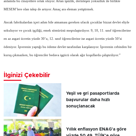
anlamda bu cinayetlere ortak oluyor. Artan işsizlik, derinleşen yoksulluk ile birlikte
MESEM’lere olan talep de artıyor. Amaç ara eleman yetiştirmek.
Ancak fabrikalardan içeri adım bile atmaması gereken ufacık çocuklar bizzat devlet eliyle
sokuluyor ve çocuk işçiliği, emek sömürüsü meşrulaştırılıyor. 9, 10, 11. sınıf öğrencilerine
en az asgari ücretin yüzde 30’u, 12. sınıf öğrencilerine ise asgari ücretin yüzde 50’si
ödeniyor. İşverenin yaptığı bu ödeme devlet tarafından karşılanıyor. İşverenin cebinden bir
kuruş çıkmazken, bu öğrenciler bedava işgücü olarak ağır koşullarda çalıştırılıyor.”
İlginizi Çekebilir
Yeşil ve gri pasaportlarda
başvurular daha hızlı
sonuçlanacak
Yıllık enflasyon ENAG'a göre
yüzde 50,49, TÜİK'e göre