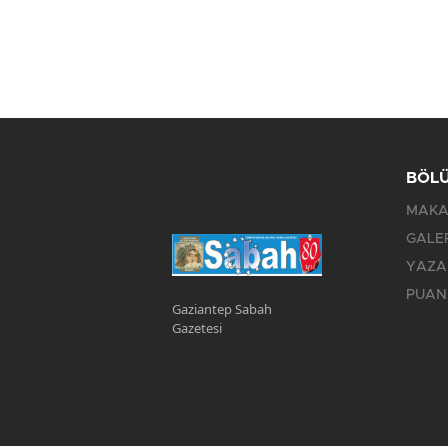
BÖL
MAKA
GALE
YAZA
PUAN
Gaziantep Sabah
Gazetesi