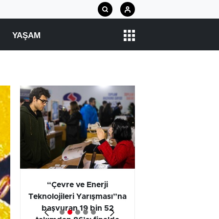
YAŞAM
arı
“Çevre ve Enerji
Araştırma Projel
Teknolojileri Yarışması”na
Kategorisi Birincili
başvuran 19 bin 52
Öğrencilerinin