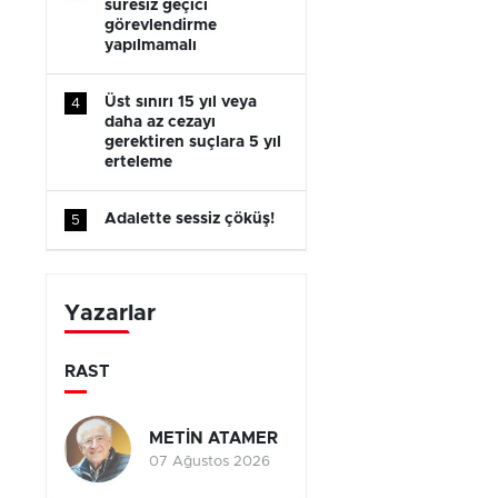
süresiz geçici
görevlendirme
yapılmamalı
Üst sınırı 15 yıl veya
4
daha az cezayı
gerektiren suçlara 5 yıl
erteleme
Adalette sessiz çöküş!
5
Yazarlar
RAST
METİN ATAMER
07 Ağustos 2026