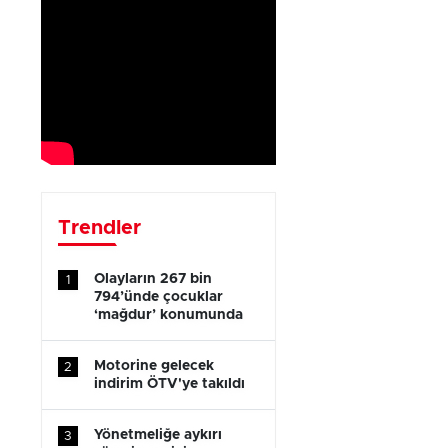
Trendler
Olayların 267 bin
1
794’ünde çocuklar
‘mağdur’ konumunda
Motorine gelecek
2
indirim ÖTV'ye takıldı
Yönetmeliğe aykırı
3