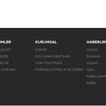
ÜMLER
KURUMSAL
HABERLE
LELER
KÜNYE
Güncel
RİLER
KULLANIM ŞARTLARI
Ekonomi
RLAR
VERİ POLİTİKASI
Siyaset
 DURUMU
HUKUKA AYKIRILIK BİLDİRİMİ
Spor
Kültür-Sanat
Sağlık