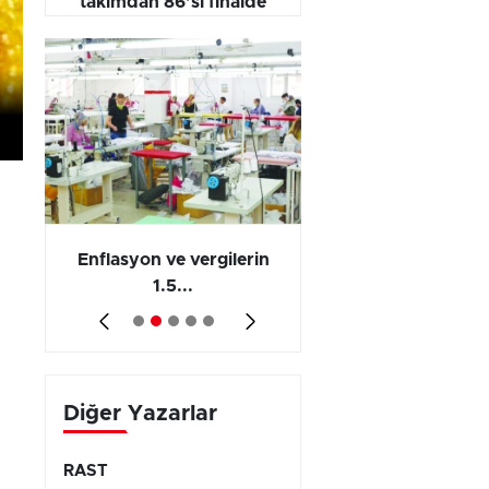
takımdan 86’sı finalde
yarışıyor
 en
Enflasyon ve vergilerin
Barış yatırımı, üre
1.5...
ve...
Diğer Yazarlar
RAST