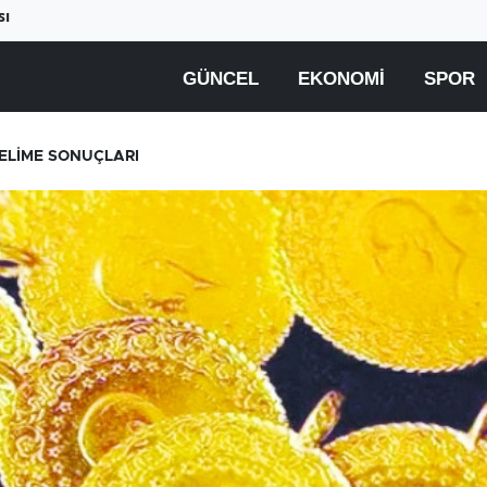
sı
GÜNCEL
EKONOMI
SPOR
KELİME SONUÇLARI
Beyaz ete büyük zam
Yüksek elektrik fatural
geliyor
çiftçiyi üretimden
uzaklaştırıyor