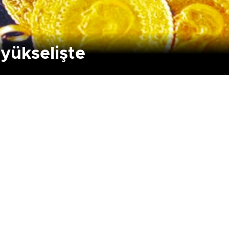
 yükselişte
Birçok uyku hastalığının
En ucuz sigara 120 TL,
tan...
pa...