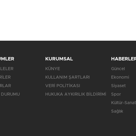
ÜMLER
KURUMSAL
HABERLE
LELER
KÜNYE
Güncel
RİLER
KULLANIM ŞARTLARI
Ekonomi
RLAR
VERİ POLİTİKASI
Siyaset
 DURUMU
HUKUKA AYKIRILIK BİLDİRİMİ
Spor
Kültür-Sanat
Sağlık