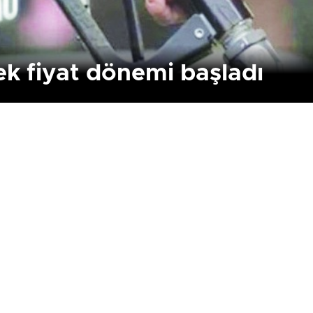
ek fiyat dönemi başladı
Birçok uyku hastalığının
En ucuz sigara 120 TL,
tan...
pa...