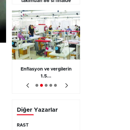
takımdan 86’sı finalde
yarışıyor
 en
Enflasyon ve vergilerin
Barış yatırımı, üre
1.5...
ve...
Diğer Yazarlar
RAST