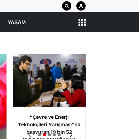
YAŞAM
arı
“Çevre ve Enerji
Araştırma Projel
Teknolojileri Yarışması”na
Kategorisi Birincili
başvuran 19 bin 52
Öğrencilerinin