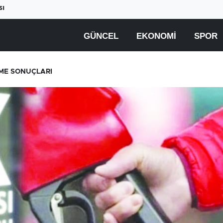
sı
GÜNCEL
EKONOMI
SPOR
ME SONUÇLARI
Beyaz ete büyük zam
Yüksek elektrik fatural
geliyor
çiftçiyi üretimden
uzaklaştırıyor