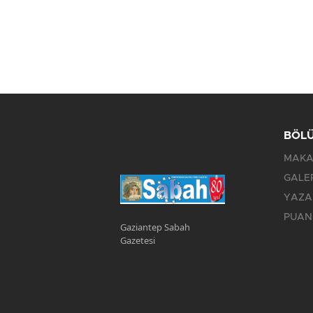
BÖL
MAKA
GALE
YAZA
PUAN
Gaziantep Sabah
Gazetesi