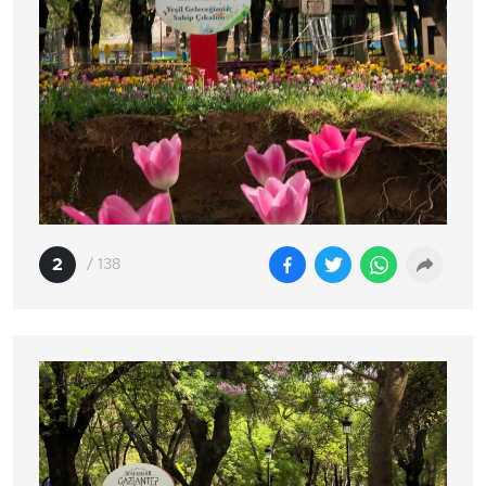
2
/ 138