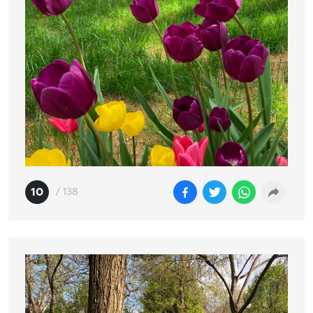
10
/ 138