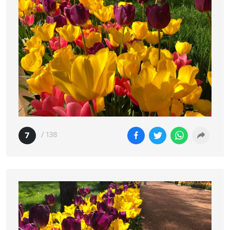
7
/ 138