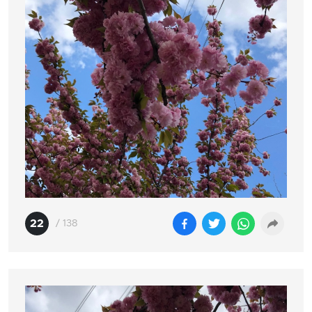
22
/ 138