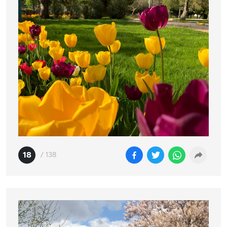
18
/ 138