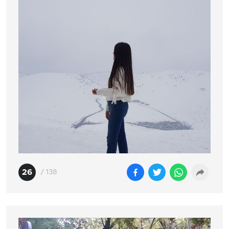
26
/ 138