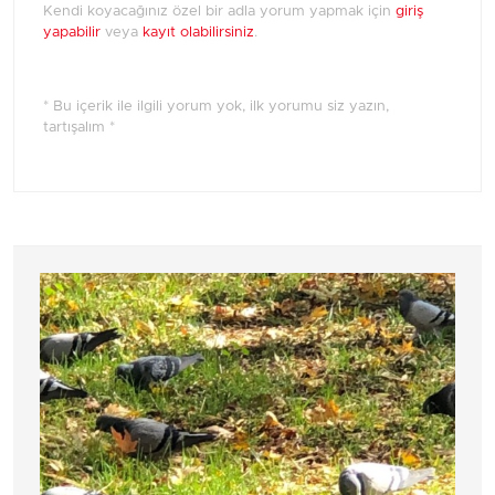
Kendi koyacağınız özel bir adla yorum yapmak için
giriş
yapabilir
veya
kayıt olabilirsiniz
.
* Bu içerik ile ilgili yorum yok, ilk yorumu siz yazın,
tartışalım *