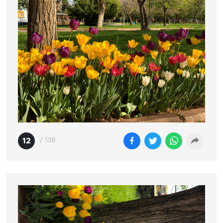
12
/ 138