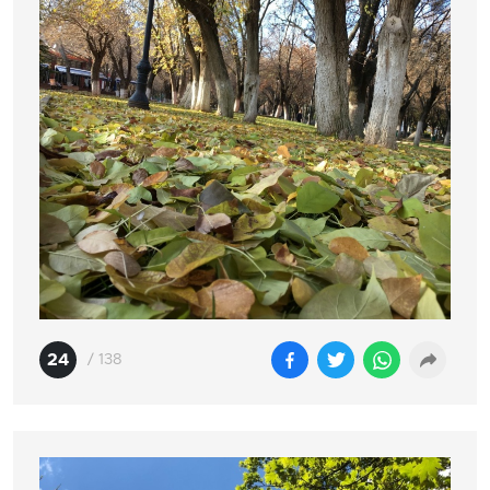
24
/ 138