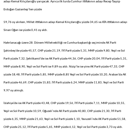
adayı Kemal Kılıçdaroğlu yarışacak. Ayrıca ilk turda Cumhur ittifakının adayı Recep Tayyip
Erdoğan Gaziantep’ten yüzde
59,76 oy alırken, Millet ittifakının adayı Kemal Kılıçdaroğlu yüzde 34,65 ve ATA ittifakının adayı
Sinan Oğan ise yüzde 0,41 oy aldı.
Hatırlanacağı üzere 28. Dönem Milletvekilliği ve Cumhurbaşkanlığı seçiminde AK Parti
Şahinbey’de yüzde 45,57, CHP yüzde 21,19, İYİ Parti yüzde 5,31, MHP yüzde 9,80, Yeşil ve Sol
Parti yüzde 7,32, Şehitkamil’de ise AK Parti yüzde 44,36, CHP yüzde 20,04, İYİ Parti yüzde 5,31,
MHP yüzde 8,90, Yeşil ve Sol Parti ise 9,89 oy aldı. Nizip’te ise yine AK Parti yüzde 47,33, CHP
yüzde 18,48, İYİ Parti yüzde 5,85, MHP yüzde 8,85 Yeşil ve Sol Parti yüzde 10,20, Araban’da AK
Parti yüzde 46,69, CHP yüzde 15,83, İYİ Parti yüzde 6,24, MHP yüzde 11,83, Yeşil ve Sol Parti
9,97 oy almıştı.
İslahiye’de ise AK Parti yüzde 43,48, CHP yüzde 19,56, İYİ Parti yüzde 7,11, MHP yüzde 10,55,
Yeşil ve Sol Parti yüzde 10,59, Oğuzeli’nde AK Parti yüzde 40,80, CHP yüzde 21,30, İYİ Parti
yüzde 6,35, MHP yüzde 21,63, Yeşil ve Sol Parti yüzde 1,10, Yavuzeli’nde AK Parti yüzde 51,58,
CHP yüzde 25,12, İYİ Parti yüzde 5,65, MHP yüzde 6,12, Yeşil ve Sol Parti yüzde 3,73 oy aldı.