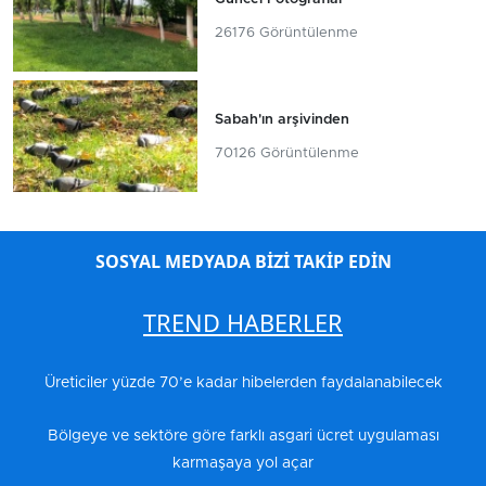
26176 Görüntülenme
Sabah'ın arşivinden
70126 Görüntülenme
SOSYAL MEDYADA BİZİ TAKİP EDİN
TREND HABERLER
Üreticiler yüzde 70’e kadar hibelerden faydalanabilecek
Bölgeye ve sektöre göre farklı asgari ücret uygulaması
karmaşaya yol açar