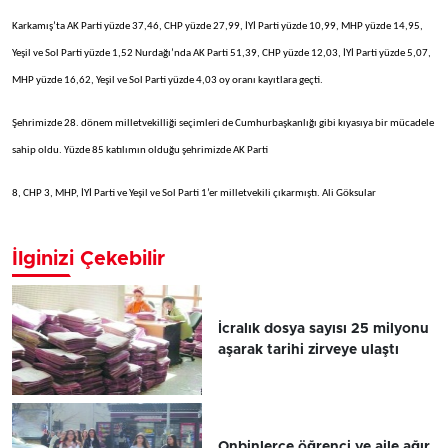
Karkamış’ta AK Parti yüzde 37,46, CHP yüzde 27,99, İYİ Parti yüzde 10,99, MHP yüzde 14,95,
Yeşil ve Sol Parti yüzde 1,52 Nurdağı’nda AK Parti 51,39, CHP yüzde 12,03, İYİ Parti yüzde 5,07,
MHP yüzde 16,62, Yeşil ve Sol Parti yüzde 4,03 oy oranı kayıtlara geçti.
Şehrimizde 28. dönem milletvekilliği seçimleri de Cumhurbaşkanlığı gibi kıyasıya bir mücadele
sahip oldu. Yüzde 85 katılımın olduğu şehrimizde AK Parti
8, CHP 3, MHP, İYİ Parti ve Yeşil ve Sol Parti 1’er milletvekili çıkarmıştı. Ali Göksular
İlginizi Çekebilir
İcralık dosya sayısı 25 milyonu
aşarak tarihi zirveye ulaştı
Onbinlerce öğrenci ve aile ağır