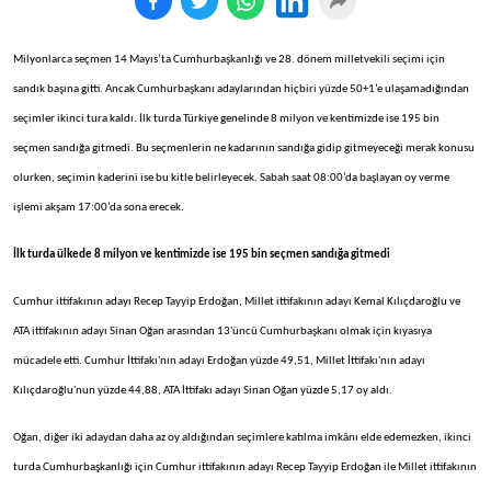
Milyonlarca seçmen 14 Mayıs’ta Cumhurbaşkanlığı ve 28. dönem milletvekili seçimi için
sandık başına gitti. Ancak Cumhurbaşkanı adaylarından hiçbiri yüzde 50+1’e ulaşamadığından
seçimler ikinci tura kaldı. İlk turda Türkiye genelinde 8 milyon ve kentimizde ise 195 bin
seçmen sandığa gitmedi. Bu seçmenlerin ne kadarının sandığa gidip gitmeyeceği merak konusu
olurken, seçimin kaderini ise bu kitle belirleyecek. Sabah saat 08:00’da başlayan oy verme
işlemi akşam 17:00’da sona erecek.
İlk turda ülkede 8 milyon ve kentimizde ise 195 bin seçmen sandığa gitmedi
Cumhur ittifakının adayı Recep Tayyip Erdoğan, Millet ittifakının adayı Kemal Kılıçdaroğlu ve
ATA ittifakının adayı Sinan Oğan arasından 13'üncü Cumhurbaşkanı olmak için kıyasıya
mücadele etti. Cumhur İttifakı'nın adayı Erdoğan yüzde 49,51, Millet İttifakı'nın adayı
Kılıçdaroğlu'nun yüzde 44,88, ATA İttifakı adayı Sinan Oğan yüzde 5,17 oy aldı.
Oğan, diğer iki adaydan daha az oy aldığından seçimlere katılma imkânı elde edemezken, ikinci
turda Cumhurbaşkanlığı için Cumhur ittifakının adayı Recep Tayyip Erdoğan ile Millet ittifakının