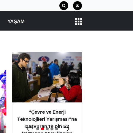
YAŞAM
arı
“Çevre ve Enerji
Araştırma Projel
Teknolojileri Yarışması”na
Kategorisi Birincili
başvuran 19 bin 52
Öğrencilerinin