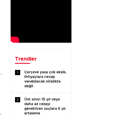
Trendler
Çerçeve yasa çok eksik,
1
ı”
ihtiyaçlara cevap
verebilecek nitelikte
değil
Üst sınırı 15 yıl veya
2
daha az cezayı
gerektiren suçlara 5 yıl
erteleme
e