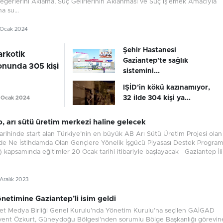
Değerlerini Aklama, Suç Gelirlerinin Aklanması ve Suç İşlemek Amacıyla
 su...
2 Ocak 2024
Şehir Hastanesi
arkotik
Gaziantep'te sağlık
nunda 305 kişi
sistemini...
IŞİD’in kökü kazınamıyor,
32 ilde 304 kişi ya...
2 Ocak 2024
, arı sütü üretim merkezi haline gelecek
arihinde start alan Türkiye’nin en büyük AB Arı Sütü Üretim Projesi olan
de Ne İstihdamda Olan Gençlere Yönelik İşgücü Piyasası Destek Program
kapsamında eğitimler 20 Ocak tarihi itibariyle başlayacak Gaziantep İli
 Aralık 2023
netimine Gaziantep’li isim geldi
net Medya Birliği Genel Kurulu’nda Yönetim Kurulu’na seçilen GAİGAD
vent Özkurt, Güneydoğu Bölgesi’nden sorumlu Bölge Başkanlığı görevin