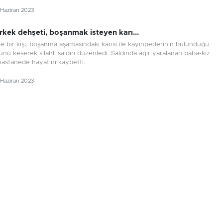
 Haziran 2023
erkek dehşeti, boşanmak isteyen karı...
e bir kişi, boşanma aşamasındaki karısı ile kayınpederinin bulunduğu
ünü keserek silahlı saldırı düzenledi. Saldırıda ağır yaralanan baba-kız
ı hastanede hayatını kaybetti.
 Haziran 2023