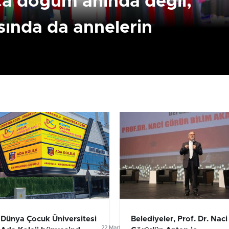
ca doğum anında değil,
ında da annelerin
Birçok uyku hastalığının
En ucuz sigara 120 TL,
tan...
pa...
Dünya Çocuk Üniversitesi
Belediyeler, Prof. Dr. Naci
024
22 Mart 2024