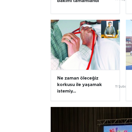
bakımı tamamlandı
Ne zaman öleceğiz
korkusu ile yaşamak
11 Şubat 2
istemiy...