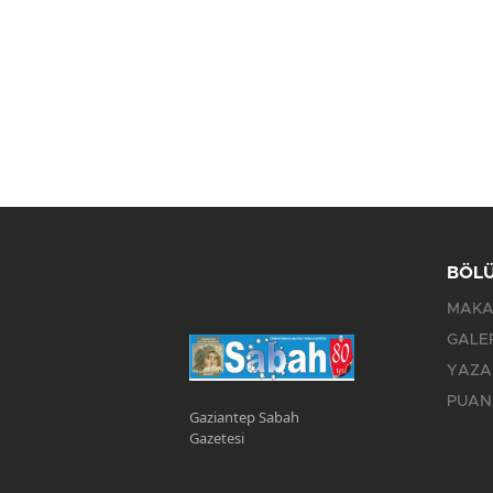
BÖL
MAKA
GALE
YAZA
PUAN
Gaziantep Sabah
Gazetesi