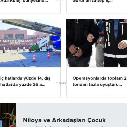
Ada Koleji bünyesind...
Görür’ün Antep iç...
İç hatlarda yüzde 14, dış
Operasyonlarda toplam 2
024
11 Şubat 2024
hatlarda yüzde 26 a...
tondan fazla uyuşturu...
Niloya ve Arkadaşları Çocuk