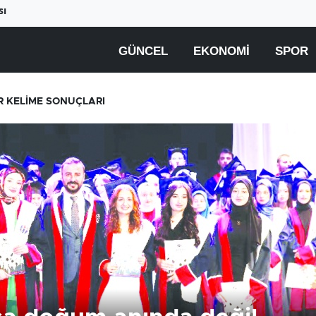
sı
GÜNCEL
EKONOMI
SPOR
 KELİME SONUÇLARI
Beyaz ete büyük zam
Yüksek elektrik fatural
geliyor
çiftçiyi üretimden
uzaklaştırıyor