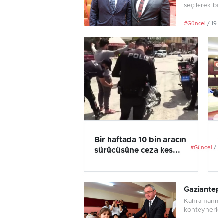
seçilerek b
#Güncel
/ 19
Bir haftada 10 bin aracın
#Güncel
sürücüsüne ceza kes...
Gaziantep
Kahramanma
konteynerle