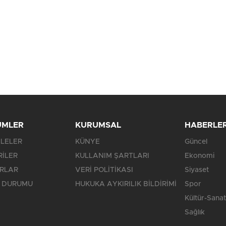
ÜMLER
KURUMSAL
HABERLE
LELER
KÜNYE
Güncel
RİLER
KULLANIM ŞARTLARI
Ekonomi
RLAR
VERİ POLİTİKASI
Siyaset
 DURUMU
HUKUKA AYKIRILIK BİLDİRİMİ
Spor
Kültür-Sanat
Sağlık