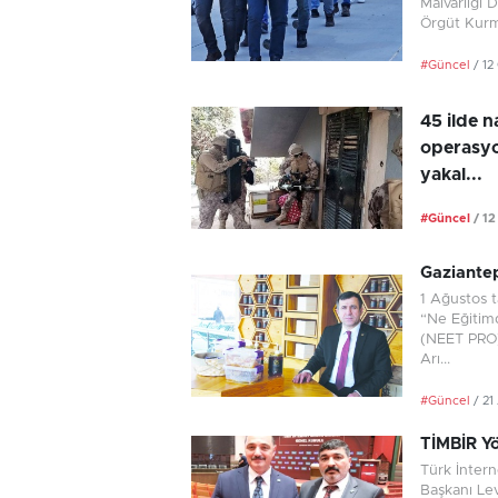
Malvarlığı 
Örgüt Kurma
#Güncel
/ 1
45 ilde n
operasyo
yakal...
#Güncel
/ 1
Gaziantep
1 Ağustos t
“Ne Eğitim
(NEET PRO) 
Arı...
#Güncel
/ 21
TİMBİR Yö
Türk İnter
Başkanı Le