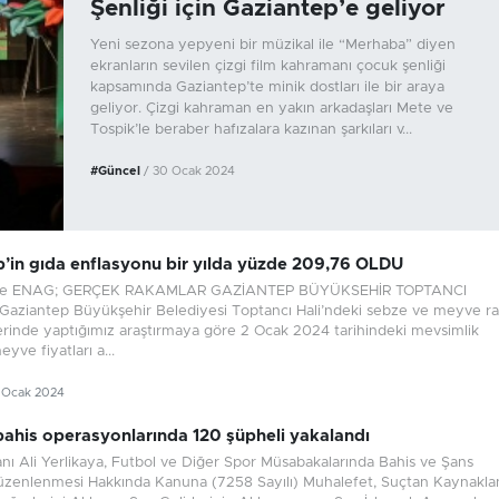
Şenliği için Gaziantep’e geliyor
Yeni sezona yepyeni bir müzikal ile “Merhaba” diyen
ekranların sevilen çizgi film kahramanı çocuk şenliği
kapsamında Gaziantep’te minik dostları ile bir araya
geliyor. Çizgi kahraman en yakın arkadaşları Mete ve
Tospik’le beraber hafızalara kazınan şarkıları v...
#Güncel
/ 30 Ocak 2024
’in gıda enflasyonu bir yılda yüzde 209,76 OLDU
Ne ENAG; GERÇEK RAKAMLAR GAZİANTEP BÜYÜKSEHİR TOPTANCI
ziantep Büyükşehir Belediyesi Toptancı Hali’ndeki sebze ve meyve ra
zerinde yaptığımız araştırmaya göre 2 Ocak 2024 tarihindeki mevsimlik
yve fiyatları a...
3 Ocak 2024
 bahis operasyonlarında 120 şüpheli yakalandı
kanı Ali Yerlikaya, Futbol ve Diğer Spor Müsabakalarında Bahis ve Şans
üzenlenmesi Hakkında Kanuna (7258 Sayılı) Muhalefet, Suçtan Kaynakl