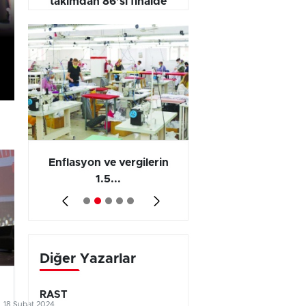
takımdan 86’sı finalde
yarışıyor
 en
Enflasyon ve vergilerin
Barış yatırımı, üre
1.5...
ve...
Diğer Yazarlar
RAST
18 Şubat 2024