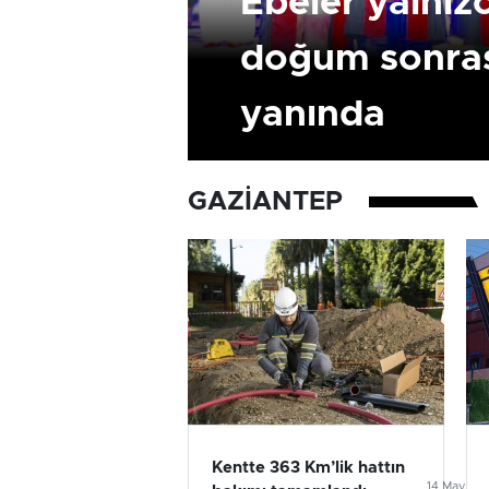
Ebeler yalnız
doğum sonras
yanında
GAZIANTEP
Kentte 363 Km’lik hattın
14 Mayıs 2