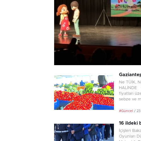
Gaziantep
Ne TÜİK, 
HALİNDE Ga
fiyatları ü
sebze ve me
#Güncel
/ 2
16 ildeki
İçişleri Ba
Oyunları D