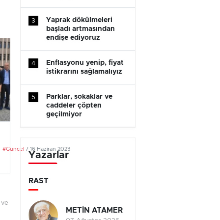
Yaprak dökülmeleri
3
başladı artmasından
endişe ediyoruz
Enflasyonu yenip, fiyat
4
istikrarını sağlamalıyız
Parklar, sokaklar ve
5
caddeler çöpten
geçilmiyor
#Güncel
/ 16 Haziran 2023
Yazarlar
RAST
 ve
METİN ATAMER