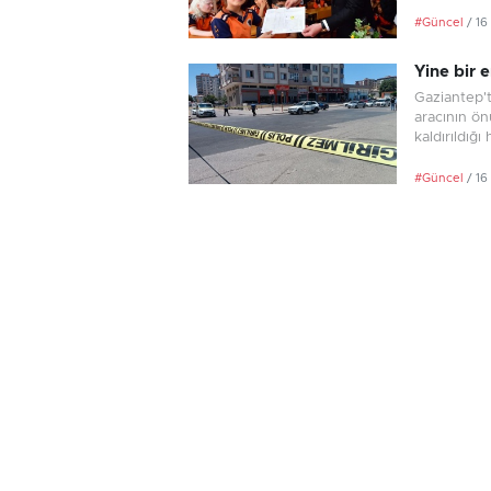
#Güncel
/ 16
Yine bir 
Gaziantep't
aracının ön
kaldırıldığ
#Güncel
/ 16