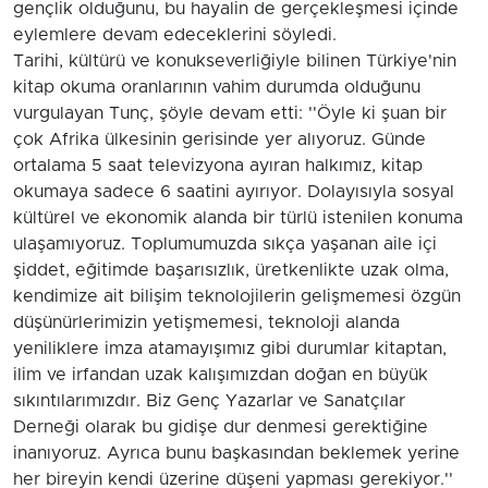
gençlik olduğunu, bu hayalin de gerçekleşmesi içinde
eylemlere devam edeceklerini söyledi.
Tarihi, kültürü ve konukseverliğiyle bilinen Türkiye'nin
kitap okuma oranlarının vahim durumda olduğunu
vurgulayan Tunç, şöyle devam etti: ''Öyle ki şuan bir
çok Afrika ülkesinin gerisinde yer alıyoruz. Günde
ortalama 5 saat televizyona ayıran halkımız, kitap
okumaya sadece 6 saatini ayırıyor. Dolayısıyla sosyal
kültürel ve ekonomik alanda bir türlü istenilen konuma
ulaşamıyoruz. Toplumumuzda sıkça yaşanan aile içi
şiddet, eğitimde başarısızlık, üretkenlikte uzak olma,
kendimize ait bilişim teknolojilerin gelişmemesi özgün
düşünürlerimizin yetişmemesi, teknoloji alanda
yeniliklere imza atamayışımız gibi durumlar kitaptan,
ilim ve irfandan uzak kalışımızdan doğan en büyük
sıkıntılarımızdır. Biz Genç Yazarlar ve Sanatçılar
Derneği olarak bu gidişe dur denmesi gerektiğine
inanıyoruz. Ayrıca bunu başkasından beklemek yerine
her bireyin kendi üzerine düşeni yapması gerekiyor.''