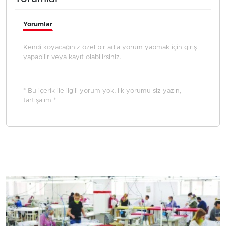
Yorumlar
Kendi koyacağınız özel bir adla yorum yapmak için giriş
yapabilir veya kayıt olabilirsiniz.
* Bu içerik ile ilgili yorum yok, ilk yorumu siz yazın,
tartışalım *