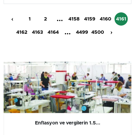
‹
...
1
2
4158
4159
4160
4161
...
›
4162
4163
4164
4499
4500
Barış yatırımı, üretimi ve...