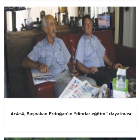
4+4+4, Başbakan Erdoğan’ın “dindar eğitim” dayatması