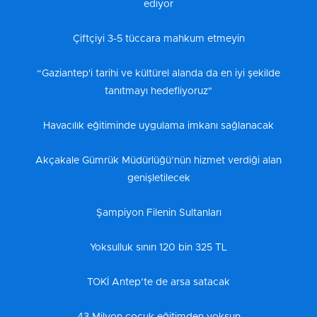
ediyor
Çiftçiyi 3-5 tüccara mahkum etmeyin
“Gaziantep'i tarihi ve kültürel alanda da en iyi şekilde
tanıtmayı hedefliyoruz"
Havacılık eğitiminde uygulama imkanı sağlanacak
Akçakale Gümrük Müdürlüğü’nün hizmet verdiği alan
genişletilecek
Şampiyon Filenin Sultanları
Yoksulluk sınırı 120 bin 325 TL
TOKİ Antep’te de arsa satacak
43 Milyon çocuk eğitimden yoksun