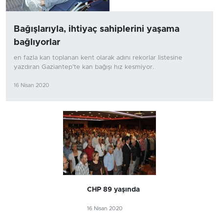
Bağışlarıyla, ihtiyaç sahiplerini yaşama
bağlıyorlar
en fazla kan toplanan kent olarak adını rekorlar listesine
yazdıran Gaziantep’te kan bağışı hız kesmiyor.
16 Nisan 2020
CHP 89 yaşında
16 Nisan 2020