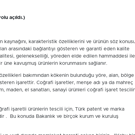
olu açıldı.)
nün kaynağını, karakteristik özelliklerini ve ürünün söz konus
i alan arasındaki bağlantıyı gösteren ve garanti eden kalite
e kalitesi, gelenekselliği, yöreden elde edilen hammaddesi ile
 bir üne kavuşmuş ürünlerin korunmasını sağlanır.
r özellikleri bakımından kökenin bulunduğu yöre, alan, bölge
teren işarettir. Coğrafi işaretler, menşe adı ya da mahreç
rım, maden, el sanatları, sanayi ürünleri coğrafi işaret tescili
afi işaretli ürünlerin tescili için, Türk patent ve marka
r . Bu konuda Bakanlık ve birçok kurum ve kuruluş