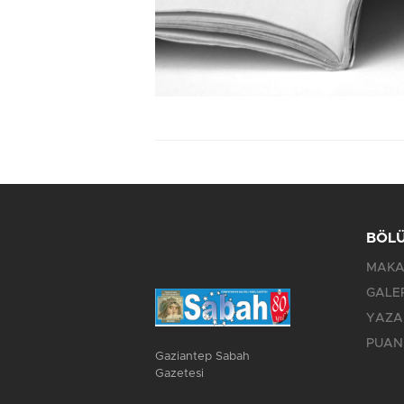
BÖL
MAKA
GALE
YAZA
PUAN
Gaziantep Sabah
Gazetesi