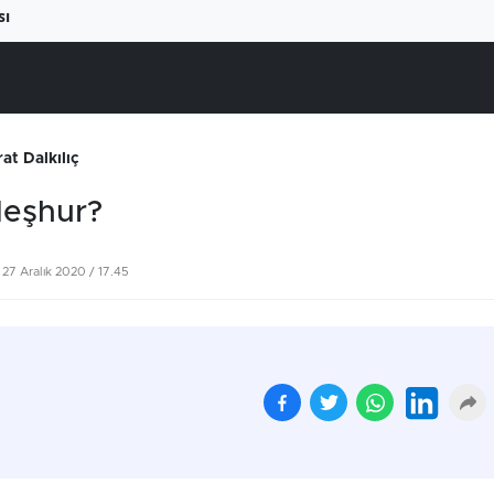
sı
rat Dalkılıç
Meşhur?
27 Aralık 2020 / 17.45
Beyaz ete büyük zam
Yüksek elektrik fatural
geliyor
çiftçiyi üretimden
uzaklaştırıyor