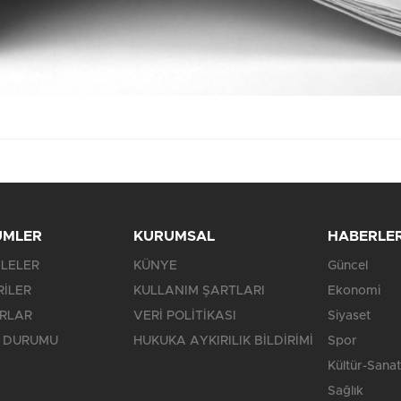
ÜMLER
KURUMSAL
HABERLE
LELER
KÜNYE
Güncel
RİLER
KULLANIM ŞARTLARI
Ekonomi
RLAR
VERİ POLİTİKASI
Siyaset
 DURUMU
HUKUKA AYKIRILIK BİLDİRİMİ
Spor
Kültür-Sanat
Sağlık