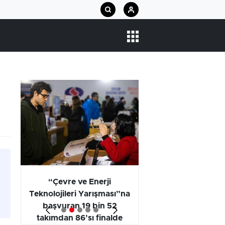
arı
“Çevre ve Enerji
Araştırma Projel
Teknolojileri Yarışması”na
Kategorisi Birincili
başvuran 19 bin 52
Öğrencilerinin
takımdan 86’sı finalde