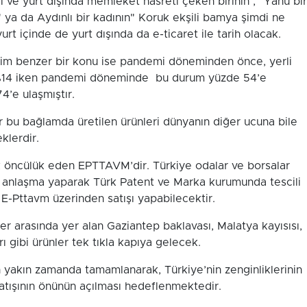
ve yurt dışında memleket hasreti çeken birinin , "Yahu bir
 ya da Aydınlı bir kadının" Koruk ekşili bamya şimdi ne
urt içinde de yurt dışında da e-ticaret ile tarih olacak.
ğim benzer bir konu ise pandemi döneminden önce, yerli
 %14 iken pandemi döneminde bu durum yüzde 54’e
4’e ulaşmıştır.
er bu bağlamda üretilen ürünleri dünyanın diğer ucuna bile
eklerdir.
ilk öncülük eden EPTTAVM’dir. Türkiye odalar ve borsalar
r anlaşma yaparak Türk Patent ve Marka kurumunda tescili
 E-Pttavm üzerinden satışı yapabilecektir.
ler arasında yer alan Gaziantep baklavası, Malatya kayısısı,
rı gibi ürünler tek tıkla kapıya gelecek.
n yakın zamanda tamamlanarak, Türkiye’nin zenginliklerinin
atışının önünün açılması hedeflenmektedir.