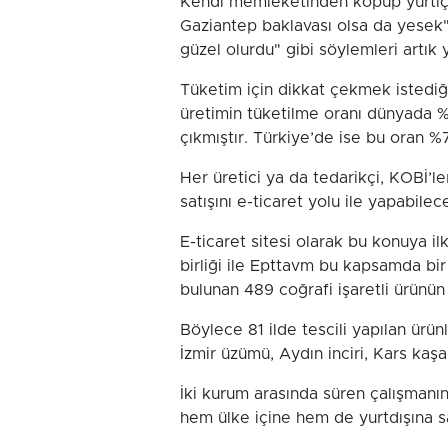
Kendi memleketinden kopup yurtiçi 
Gaziantep baklavası olsa da yesek"
güzel olurdu" gibi söylemleri artık y
Tüketim için dikkat çekmek istedi
üretimin tüketilme oranı dünyada
çıkmıştır. Türkiye’de ise bu oran %7
Her üretici ya da tedarikçi, KOBİ’l
satışını e-ticaret yolu ile yapabilec
E-ticaret sitesi olarak bu konuya 
birliği ile Epttavm bu kapsamda bi
bulunan 489 coğrafi işaretli ürünün
Böylece 81 ilde tescili yapılan ürün
İzmir üzümü, Aydın inciri, Kars kaşa
İki kurum arasında süren çalışmanı
hem ülke içine hem de yurtdışına s