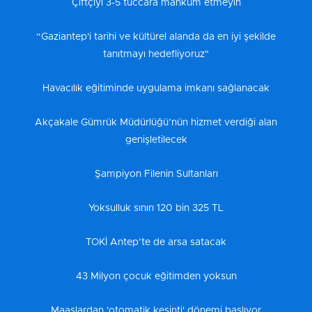
Çiftçiyi 3-5 tüccara mahkum etmeyin
“Gaziantep'i tarihi ve kültürel alanda da en iyi şekilde
tanıtmayı hedefliyoruz"
Havacılık eğitiminde uygulama imkanı sağlanacak
Akçakale Gümrük Müdürlüğü’nün hizmet verdiği alan
genişletilecek
Şampiyon Filenin Sultanları
Yoksulluk sınırı 120 bin 325 TL
TOKİ Antep’te de arsa satacak
43 Milyon çocuk eğitimden yoksun
Maaşlardan 'otomatik kesinti' dönemi başlıyor