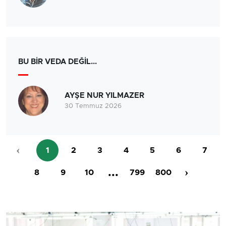
BU BİR VEDA DEĞİL...
AYŞE NUR YILMAZER
30 Temmuz 2026
‹
1
2
3
4
5
6
7
...
›
8
9
10
799
800