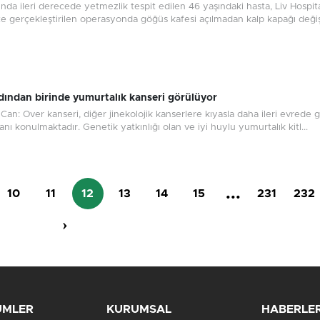
nda ileri derecede yetmezlik tespit edilen 46 yaşındaki hasta, Liv Hospit
e gerçekleştirilen operasyonda göğüs kafesi açılmadan kalp kapağı değişt
dından birinde yumurtalık kanseri görülüyor
 Can: Over kanseri, diğer jinekolojik kanserlere kıyasla daha ileri evrede 
ı konulmaktadır. Genetik yatkınlığı olan ve iyi huylu yumurtalık kitl...
...
10
11
12
13
14
15
231
232
›
ÜMLER
KURUMSAL
HABERLE