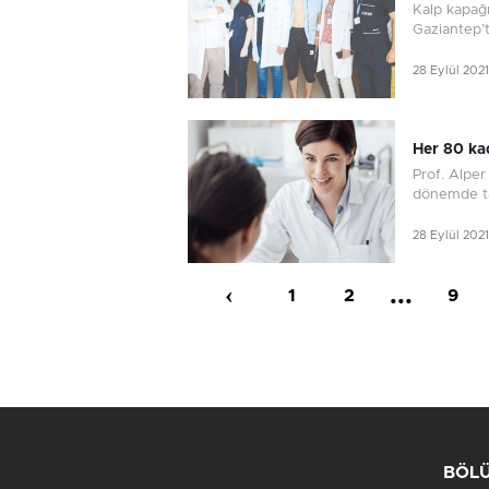
Kalp kapağı
Gaziantep’t
28 Eylül 2021
Her 80 ka
Prof. Alper
dönemde tan
28 Eylül 2021
‹
...
1
2
9
BÖL