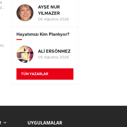
al
AYŞE NUR
...
YILMAZER
06 Ağustos 2026
Hayatımızı Kim Planlıyor?
geç
ALİ ERSÖNMEZ
05 Ağustos 2026
TÜM YAZARLAR
UYGULAMALAR
R