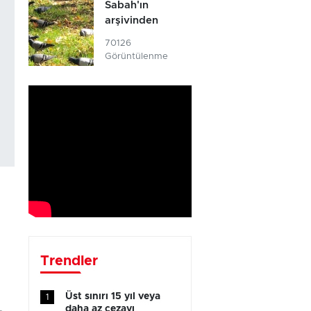
Sabah'ın
arşivinden
70126
Görüntülenme
Trendler
Üst sınırı 15 yıl veya
1
daha az cezayı