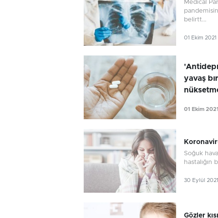
Medical Pa
pandemisin
belirtt...
01 Ekim 2021
'Antidep
yavaş bır
nüksetmes
01 Ekim 202
Koronavirü
Soğuk haval
hastalığın 
30 Eylül 202
Gözler kıs