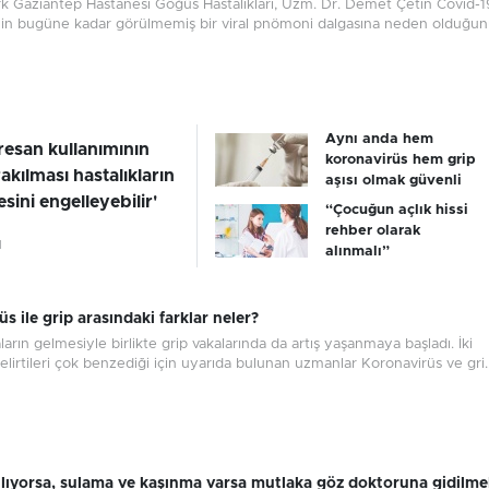
rk Gaziantep Hastanesi Göğüs Hastalıkları, Uzm. Dr. Demet Çetin Covid-1
in bugüne kadar görülmemiş bir viral pnömoni dalgasına neden olduğu
Aynı anda hem
resan kullanımının
koronavirüs hem grip
akılması hastalıkların
aşısı olmak güvenli
ini engelleyebilir'
“Çocuğun açlık hissi
rehber olarak
1
alınmalı”
s ile grip arasındaki farklar neler?
arın gelmesiyle birlikte grip vakalarında da artış yaşanmaya başladı. İki
belirtileri çok benzediği için uyarıda bulunan uzmanlar Koronavirüs ve gri..
1
ılıyorsa, sulama ve kaşınma varsa mutlaka göz doktoruna gidilmel