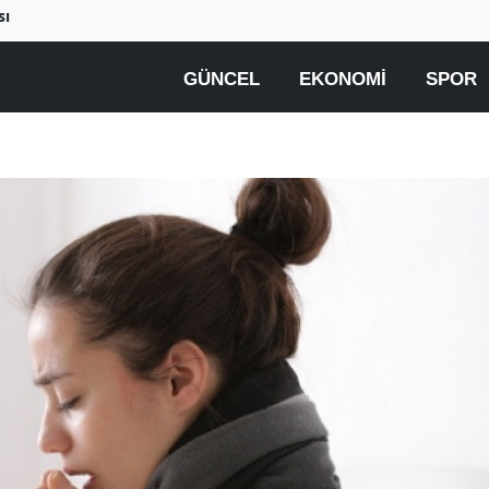
sı
GÜNCEL
EKONOMI
SPOR
Birçok uyku hastalığının
En ucuz sigara 120 TL,
tan...
pa...