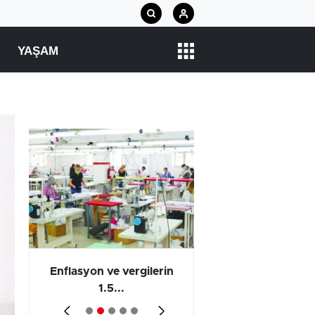
YAŞAM
 en
Enflasyon ve vergilerin
Barış yatırımı, üre
1.5...
ve...