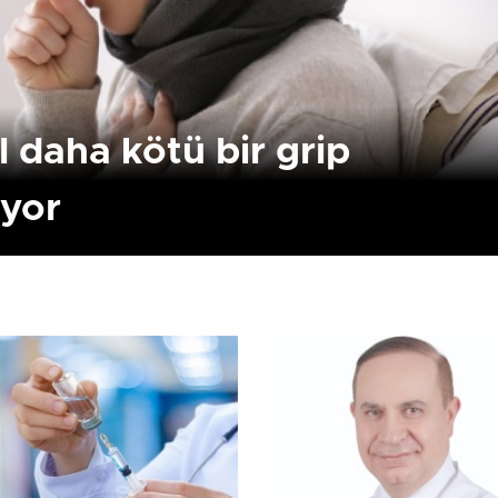
l daha kötü bir grip
iyor