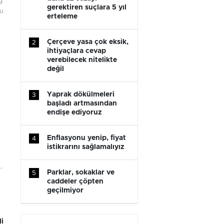
9
gerektiren suçlara 5 yıl
nu
erteleme
Çerçeve yasa çok eksik,
2
ihtiyaçlara cevap
verebilecek nitelikte
değil
Yaprak dökülmeleri
3
başladı artmasından
endişe ediyoruz
Enflasyonu yenip, fiyat
4
istikrarını sağlamalıyız
.
Parklar, sokaklar ve
5
caddeler çöpten
geçilmiyor
i