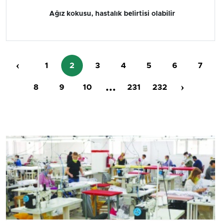
Ağız kokusu, hastalık belirtisi olabilir
‹
1
2
3
4
5
6
7
...
›
8
9
10
231
232