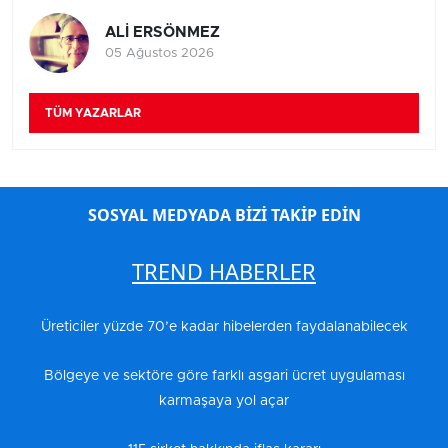
ALİ ERSÖNMEZ
05 Ağustos 2026
TÜM YAZARLAR
SOSYAL MEDYADA BİZİ TAKİP EDİN
TREND HABERLER
Üreticiler yüzde 70’e kadar hibelerden faydalanabilecek
Bölgeye ve sektöre göre farklı asgari ücret uygulaması
karmaşaya yol açar