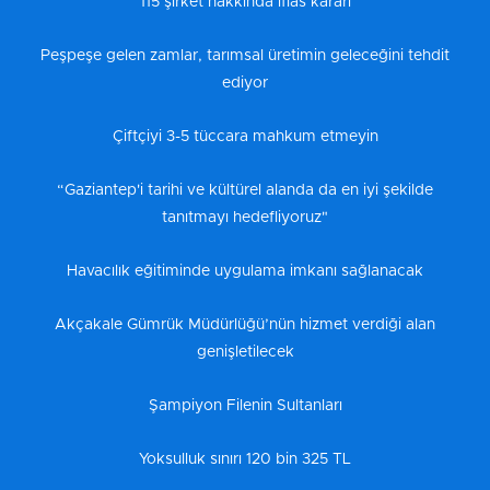
115 şirket hakkında iflas kararı
Peşpeşe gelen zamlar, tarımsal üretimin geleceğini tehdit
ediyor
Çiftçiyi 3-5 tüccara mahkum etmeyin
“Gaziantep'i tarihi ve kültürel alanda da en iyi şekilde
tanıtmayı hedefliyoruz"
Havacılık eğitiminde uygulama imkanı sağlanacak
Akçakale Gümrük Müdürlüğü’nün hizmet verdiği alan
genişletilecek
Şampiyon Filenin Sultanları
Yoksulluk sınırı 120 bin 325 TL