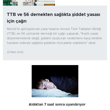
TTB ve 56 dernekten sağlıkta şiddet yasası
için çağrı
Meclis'te görüşülecek yasa tasarısı öncesi Türk Tabipleri Birliği
(TTB) ve 56 uzmanlık derneği bir çağrı yaparak, "Kısıtlı yasal
düzenlemelerle değil, şiddeti oluşturan nedenlere karşı birlikte
hareket ederek sağlıkta şiddetle mücadele edebiliriz" dedi.
23 Mart 2022
Aldıktan 7 saat sonra uyandırıyor