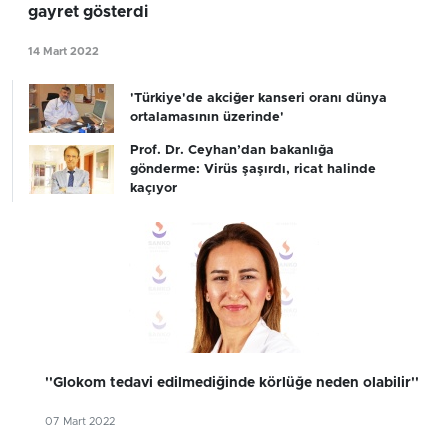
gayret gösterdi
14 Mart 2022
'Türkiye'de akciğer kanseri oranı dünya
ortalamasının üzerinde'
Prof. Dr. Ceyhan’dan bakanlığa
gönderme: Virüs şaşırdı, ricat halinde
kaçıyor
''Glokom tedavi edilmediğinde körlüğe neden olabilir''
07 Mart 2022