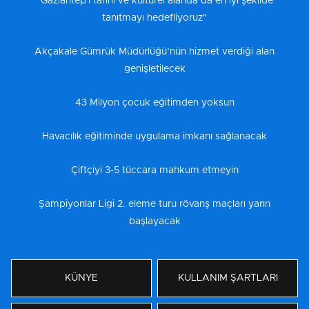
“Gaziantep'i tarihi ve kültürel alanda da en iyi şekilde
tanıtmayı hedefliyoruz"
Akçakale Gümrük Müdürlüğü’nün hizmet verdiği alan
genişletilecek
43 Milyon çocuk eğitimden yoksun
Havacılık eğitiminde uygulama imkanı sağlanacak
Çiftçiyi 3-5 tüccara mahkum etmeyin
Şampiyonlar Ligi 2. eleme turu rövanş maçları yarın
başlayacak
KÜNYE
KULLANIM ŞARTLARI