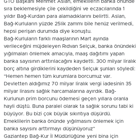
GTO Başkanı Mehmet Aslan, emeklilerin banka önünde
sıra beklemesiyle çile çekildiğini ve eczacılarında 1
yıldır Bağ-Kurdan para alamadıklarını belirtti. Aslan,
Bağ-Kurluların yüzde 25lik zammı bile henüz verilmedi,
hepsi perişan durumda diye konuştu.
Bağ-Kurluların farklı maaşlarının Mart ayında
verileceğini müjdeleyen Rıdvan Selçuk, banka önündeki
yığılmaları önlemek amacıyla, maaş dağıtımı yapan
banka sayısının arttırılacağını kaydetti. 300 milyar liralık
borç altına girdiklerini kaydeden Selçuk şunları söyledi:
“Hemen hemen tüm kurumlara borcumuz var.
Devletten aldığımız 70 milyar liralık vergi iadesinin 35
milyar lirasını sağlık harcamalarına ayırdık. Bağ-
Kurlunun prim borcunu ödemesi geçen yıllara oranla
hayli düştü. Buna paralel olarak ta sağlık sorunu tabi ki
büyüyor. Bu bizi çok büyük sıkıntıya düşürdü.
Emeklilerin banka önünde yığılmasını önlemek için
banka sayısını arttırmayı düşünüyoruz”
Gaziantep Bağ-Kur İl Müdürlüğüne yeni bina için