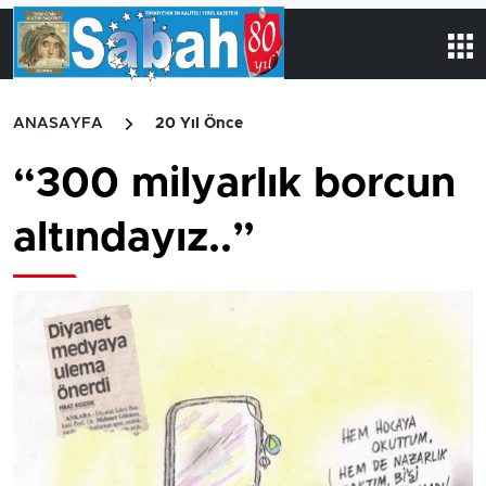
ANASAYFA
20 Yıl Önce
“300 milyarlık borcun
altındayız..”