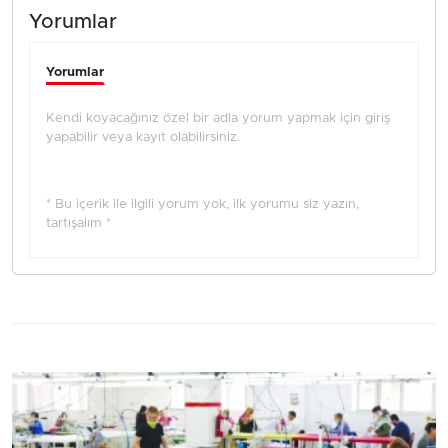
Yorumlar
Yorumlar
Kendi koyacağınız özel bir adla yorum yapmak için giriş
yapabilir veya kayıt olabilirsiniz.
* Bu içerik ile ilgili yorum yok, ilk yorumu siz yazın,
tartışalım *