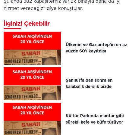
Şu anda 382 kapasitemiz var.Ek binayla daha da iyi
hizmet vereceğiz” diye konuştular.
İlginizi Çekebilir
Ülkenin ve Gaziantep'in en az
yüzde 60’ı kayıtdışı
Şanlıurfa'dan sonra en
kalabalık derslik bizde
Kültür Parkında mantar gibi
sürekli kefe ve büfe türüyor