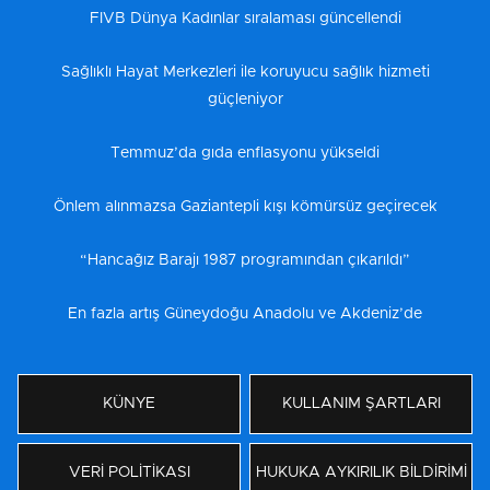
FIVB Dünya Kadınlar sıralaması güncellendi
Sağlıklı Hayat Merkezleri ile koruyucu sağlık hizmeti
güçleniyor
Temmuz’da gıda enflasyonu yükseldi
Önlem alınmazsa Gaziantepli kışı kömürsüz geçirecek
“Hancağız Barajı 1987 programından çıkarıldı”
En fazla artış Güneydoğu Anadolu ve Akdeniz’de
KÜNYE
KULLANIM ŞARTLARI
VERİ POLİTİKASI
HUKUKA AYKIRILIK BİLDİRİMİ