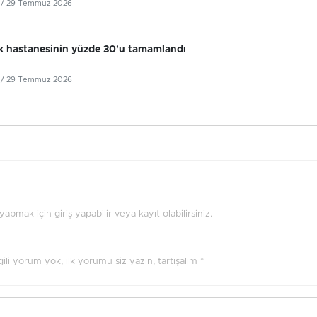
/ 29 Temmuz 2026
k hastanesinin yüzde 30'u tamamlandı
/ 29 Temmuz 2026
pmak için giriş yapabilir veya kayıt olabilirsiniz.
ilgili yorum yok, ilk yorumu siz yazın, tartışalım *