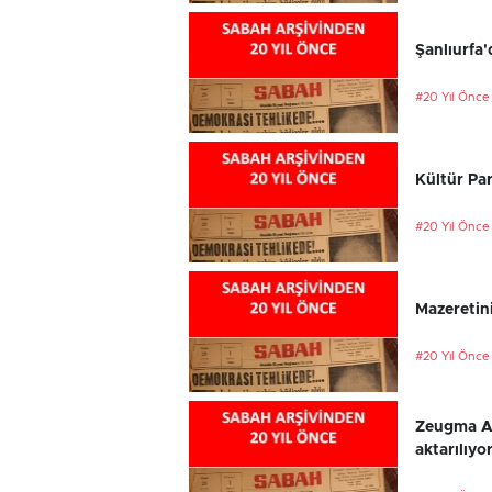
Şanlıurfa'
#20 Yıl Önce
Kültür Par
#20 Yıl Önce
Mazeretini
#20 Yıl Önce
Zeugma An
aktarılıyo