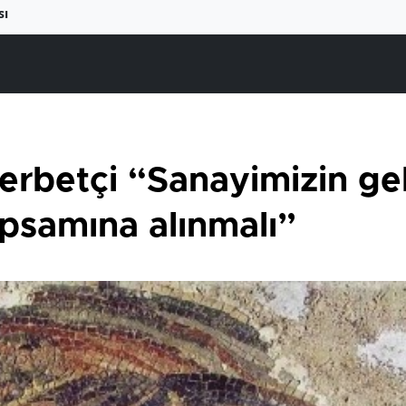
sı
rbetçi “Sanayimizin gel
apsamına alınmalı”