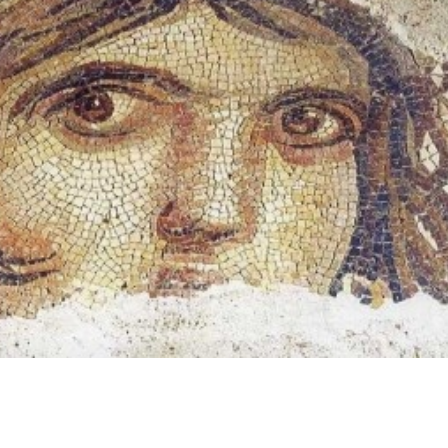
Birçok uyku hastalığının
En ucuz sigara 120 TL,
tan...
pa...