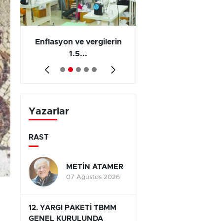
 en
Enflasyon ve vergilerin
Barış yatırımı, üre
1.5...
ve...
Yazarlar
RAST
METİN ATAMER
07 Ağustos 2026
12. YARGI PAKETİ TBMM
GENEL KURULUNDA