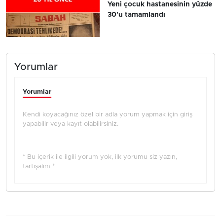
Yeni çocuk hastanesinin yüzde
30'u tamamlandı
Yorumlar
Yorumlar
Kendi koyacağınız özel bir adla yorum yapmak için giriş
yapabilir veya kayıt olabilirsiniz.
* Bu içerik ile ilgili yorum yok, ilk yorumu siz yazın,
tartışalım *