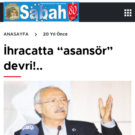
ANASAYFA
20 Yıl Önce
İhracatta “asansör”
devri!..