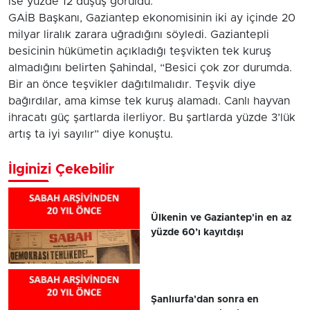
ise yüzde 12 düşüş görüldü.
GAİB Başkanı, Gaziantep ekonomisinin iki ay içinde 20
milyar liralık zarara uğradığını söyledi. Gaziantepli
besicinin hükümetin açıkladığı teşvikten tek kuruş
almadığını belirten Şahindal, “Besici çok zor durumda.
Bir an önce teşvikler dağıtılmalıdır. Teşvik diye
bağırdılar, ama kimse tek kuruş alamadı. Canlı hayvan
ihracatı güç şartlarda ilerliyor. Bu şartlarda yüzde 3’lük
artış ta iyi sayılır” diye konuştu.
İlginizi Çekebilir
Ülkenin ve Gaziantep'in en az
yüzde 60’ı kayıtdışı
Şanlıurfa'dan sonra en