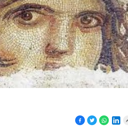
Birçok uyku hastalığının
En ucuz sigara 120 TL,
tan...
pa...