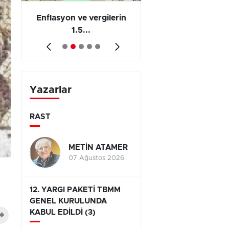
 en
Enflasyon ve vergilerin
Barış yatırımı, üre
1.5...
ve...
Yazarlar
RAST
METİN ATAMER
07 Ağustos 2026
12. YARGI PAKETİ TBMM
GENEL KURULUNDA
KABUL EDİLDİ (3)