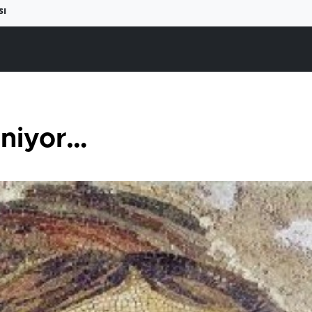
sı
eniyor…