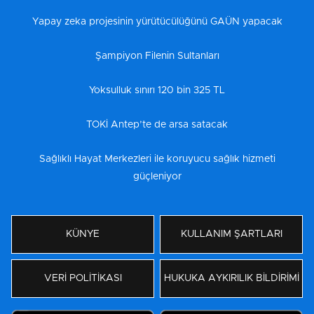
Yapay zeka projesinin yürütücülüğünü GAÜN yapacak
Şampiyon Filenin Sultanları
Yoksulluk sınırı 120 bin 325 TL
TOKİ Antep’te de arsa satacak
Sağlıklı Hayat Merkezleri ile koruyucu sağlık hizmeti
güçleniyor
KÜNYE
KULLANIM ŞARTLARI
VERİ POLİTİKASI
HUKUKA AYKIRILIK BİLDİRİMİ