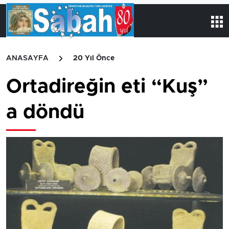
ANASAYFA
20 Yıl Önce
Ortadireğin eti “Kuş”
a döndü