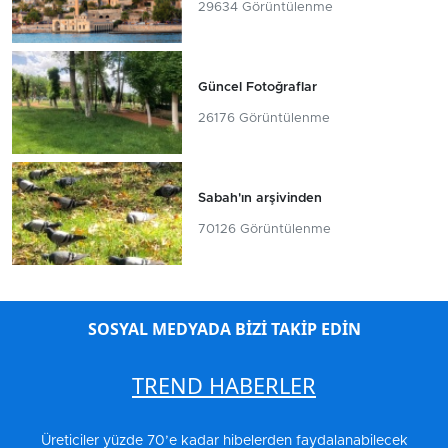
29634 Görüntülenme
Güncel Fotoğraflar
26176 Görüntülenme
Sabah'ın arşivinden
70126 Görüntülenme
SOSYAL MEDYADA BİZİ TAKİP EDİN
TREND HABERLER
Üreticiler yüzde 70’e kadar hibelerden faydalanabilecek