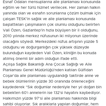
Esnaf Odaları mensuplarına aile planlaması konusunda
eğitim ve her türlü hizmet verilecek. Her zaman halkın
yanında olan ve esnafın sorunlarına çözüm bulmak için
çalışan TESK’in sağlık ve aile planlaması konusunda
başlattıkları çalışmaların çok olumlu olduğunu belirten
Vali Özen, Gaziantep’in hızla büyüyen bir il olduğunu,
2010 yılında merkez nüfusunun iki milyonun üzerinde
olacağını söyledi. Merkezdeki nüfus artışının yüzde 5
olduğunu ve doğurganlığın çok yüksek düzeyde
bulunduğun kaydeden Vali Özen, kliniğin bu konuda
atılmış önemli bir adım olduğun ifade etti.
Açılışa Sağlık Bakanlığı Ana Çocuk Sağlığı ve Aile
Planlaması Genel Müdürlüğü’nden katılan Gülfidan
Coşar’da aile planlaması uygulandığı taktirde anne ve
bebek ölümlerinin yüzde 30 oranında önleneceğini
kaydederek “Sık doğumlar nedeniyle her yıl doğan bin
bebekten 60’ı annelerin ise 132’si hayatını kaybediyor.
Halkımızın yüzde 97’si aile planlaması hakkında bilgi
sahibi oluyorlar. Sık aralıklarla yapılan doğumlar, hem