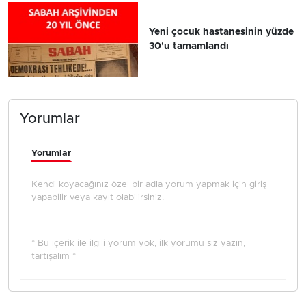
Yeni çocuk hastanesinin yüzde
30'u tamamlandı
Yorumlar
Yorumlar
Kendi koyacağınız özel bir adla yorum yapmak için giriş
yapabilir veya kayıt olabilirsiniz.
* Bu içerik ile ilgili yorum yok, ilk yorumu siz yazın,
tartışalım *