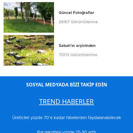
Güncel Fotoğraflar
26167 Görüntülenme
Sabah'ın arşivinden
70113 Görüntülenme
SOSYAL MEDYADA BİZİ TAKİP EDİN
TREND HABERLER
Üreticiler yüzde 70’e kadar hibelerden faydalanabilecek
Bal rekoltesi yüzde 25-30 arttı