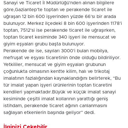
Sanayi ve Ticaret İl Müdürlüğü’nden alınan bilgilere
göre,Gaziantep’te toptan ve perakende ticaret ile
uğraşan 12 bin 600 işyerinden yüzde 66’sı bir arada
bulunuyor. Merkez ilçedeki 8 bin 600 işyerinden 1178’i
toptan, 7512’si ise perakende ticaret ile uğraşırken,
toptan ticaret kesiminde 340 işyeri ile mensucat ve
giyim eşyaları grubu başta bulunuyor.
Perakende de ise, sayıları 3000’i bulan mobilya,
mefruşat ve eşyası ticaretinin önde olduğu bildiriliyor.
Yetkililer, mensucat ve giyim eşyaları grubunun
çoğunlukta olmasının kentte kilim, halı ve trikotaj
imalatının fazlalığından kaynaklandığını belirterek, “Bu
tür imalat yapan işyeri ürünlerinin toptan ticaretini
kendileri yapmaktadır.Büyük ve küçük imalat sanayi
kesiminde çeşitli imalat kollarının yarattığı geniş
istihdam, perakende ticaret ağının canlanmasını
sağlayan etkenlerin başında geliyor” dedi.
İlginizi Çekebilir