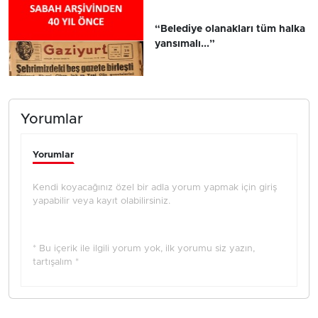
“Belediye olanakları tüm halka
yansımalı...”
Yorumlar
Yorumlar
Kendi koyacağınız özel bir adla yorum yapmak için giriş
yapabilir veya kayıt olabilirsiniz.
* Bu içerik ile ilgili yorum yok, ilk yorumu siz yazın,
tartışalım *