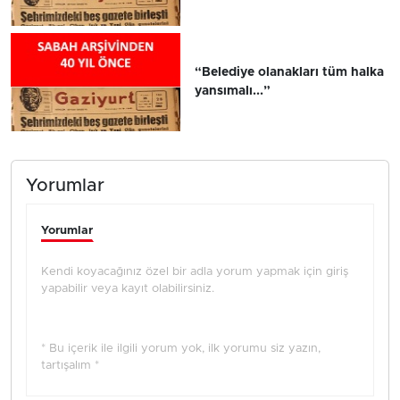
“Belediye olanakları tüm halka
yansımalı...”
Yorumlar
Yorumlar
Kendi koyacağınız özel bir adla yorum yapmak için giriş
yapabilir veya kayıt olabilirsiniz.
* Bu içerik ile ilgili yorum yok, ilk yorumu siz yazın,
tartışalım *