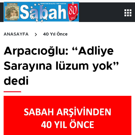
ANASAYFA
40 Yıl Önce
Arpacıoğlu: “Adliye
Sarayına lüzum yok”
dedi