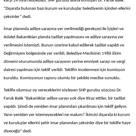
karşı 14 oyla reddedildi. SHP gurubu adına konuşan Dr. Faruk Balık:
“Dışarıda bulunan bazı kurum ve kuruluşlar belediyenin içinden ellerini
çeksinler” dedi.
İmar planında adliye sarayına yer verilmediği gerekçesi ile İçişleri ve
Adalet Bakanlıkları planda tadilat yapılmasını ve adliye sarayına yer
verilmesini istemişti. Bunun üzerine kabul edilerek tadilat yapıldı ve
Değirmiçem bölgesinde yer verildi. Belediye Meclisinin 1986 Ekim
dönemi oturumunda adliye sarayının yerine emniyet sarayı ve vergi
dairesi yapılması için teklif verildi. Teklifin incelenmesi için komisyon
kuruldu. Komisyonun raporu olumlu bir şekilde meclise sunuldu.
Teklife olumsuz oy vereceklerini söyleyen SHP gurubu sözcüsü Dr.
Faruk Balık “Bakanlıklar adliye sarayı yok diye itiraz ettiler, bir tadilat
yapıldı. Şimdi de yeniden imar planından çıkarılması için teklif geliyor.
Yarın yeniden yer istemeyecekleri ne malum? İkincisi dışarıda ki kurum
ve kuruluşlar ellerini şehir imar planından çeksinler diye bir teklife hayır
diyeceğiz” dedi.