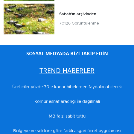
Sabah'ın arşivinden
70126 Görüntülenme
SOSYAL MEDYADA BİZİ TAKİP EDİN
TREND HABERLER
Üreticiler yüzde 70’e kadar hibelerden faydalanabilecek
Kömür esnaf aracılığı ile dağılmalı
MB faizi sabit tuttu
Bölgeye ve sektöre göre farklı asgari ücret uygulaması