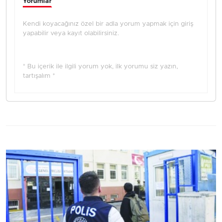
Yorumlar
Kendi koyacağınız özel bir adla yorum yapmak için giriş
yapabilir veya kayıt olabilirsiniz.
* Bu içerik ile ilgili yorum yok, ilk yorumu siz yazın,
tartışalım *