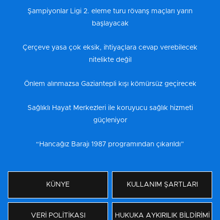
Şampiyonlar Ligi 2. eleme turu rövanş maçları yarın
başlayacak
Çerçeve yasa çok eksik, ihtiyaçlara cevap verebilecek
nitelikte değil
Önlem alınmazsa Gaziantepli kışı kömürsüz geçirecek
Sağlıklı Hayat Merkezleri ile koruyucu sağlık hizmeti
güçleniyor
“Hancağız Barajı 1987 programından çıkarıldı”
KÜNYE
KULLANIM ŞARTLARI
VERİ POLİTİKASI
HUKUKA AYKIRILIK BİLDİRİMİ