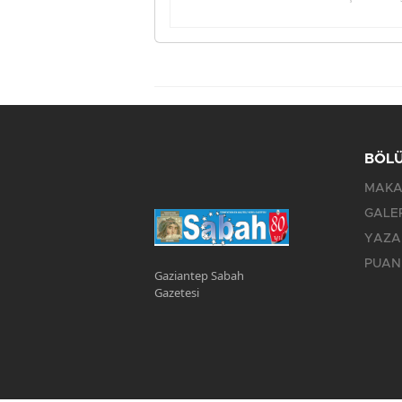
BÖL
MAKA
GALE
YAZA
PUAN
Gaziantep Sabah
Gazetesi