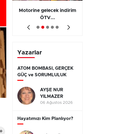
Motorine gelecek indirim
Olayların 267 b
ÖTV...
794’ünde...
Yazarlar
ATOM BOMBASI, GERÇEK
GÜÇ ve SORUMLULUK
AYŞE NUR
YILMAZER
06 Ağustos 2026
Hayatımızı Kim Planlıyor?