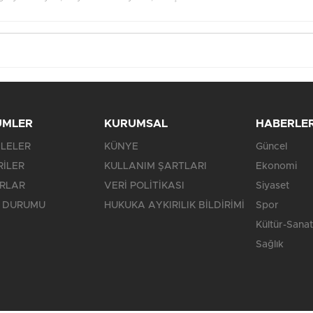
ÜMLER
KURUMSAL
HABERLE
LELER
KÜNYE
Güncel
RİLER
KULLANIM ŞARTLARI
Ekonomi
RLAR
VERİ POLİTİKASI
Siyaset
 DURUMU
HUKUKA AYKIRILIK BİLDİRİMİ
Spor
Kültür-Sanat
Sağlık