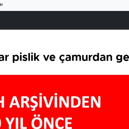
sı
llar pislik ve çamurdan g