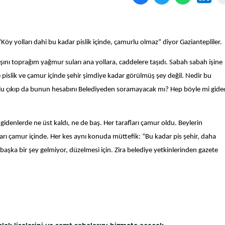
Köy yolları dahi bu kadar pislik içinde, çamurlu olmaz” diyor Gaziantepliler.
nı toprağım yağmur suları ana yollara, caddelere taşıdı. Sabah sabah işine
 pislik ve çamur içinde şehir şimdiye kadar görülmüş şey değil. Nedir bu
 kulu çıkıp da bunun hesabını Belediyeden soramayacak mı? Hep böyle mi gide
 gidenlerde ne üst kaldı, ne de baş. Her tarafları çamur oldu. Beylerin
ları çamur içinde. Her kes aynı konuda müttefik: “Bu kadar pis şehir, daha
aşka bir şey gelmiyor, düzelmesi için. Zira belediye yetkinlerinden gazete