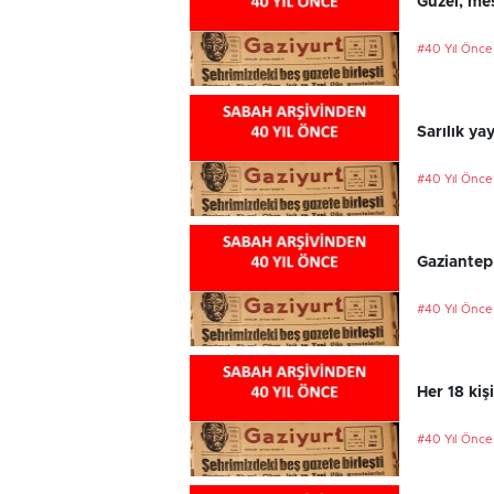
Güzel, mes
#40 Yıl Önce
Sarılık ya
#40 Yıl Önce
Gaziantep
#40 Yıl Önce
Her 18 kiş
#40 Yıl Önce