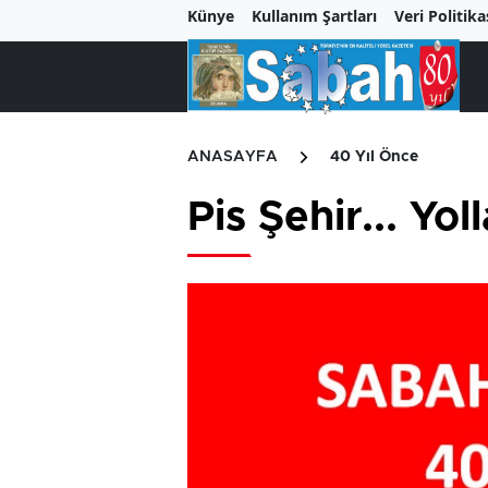
Künye
Kullanım Şartları
Veri Politika
ANASAYFA
40 Yıl Önce
Pis Şehir... Yo