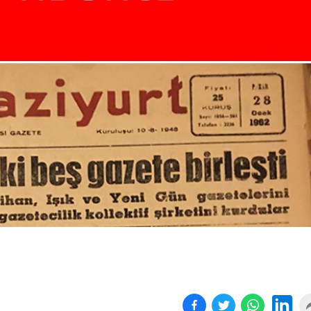
Kapanan işyeri sayısında
Yönetmeliğe aykırı
yüz...
süresiz...