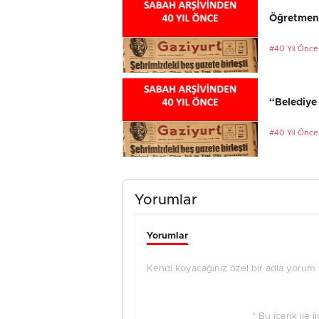
Öğretmenl
#40 Yıl Önce
“Belediye 
#40 Yıl Önce
Yorumlar
Yorumlar
Kendi koyacağınız özel bir adla yorum ya
* Bu içerik ile 