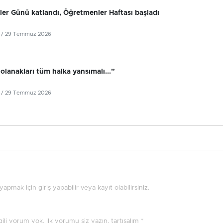
er Günü katlandı, Öğretmenler Haftası başladı
/ 29 Temmuz 2026
olanakları tüm halka yansımalı...”
/ 29 Temmuz 2026
pmak için giriş yapabilir veya kayıt olabilirsiniz.
ilgili yorum yok, ilk yorumu siz yazın, tartışalım *