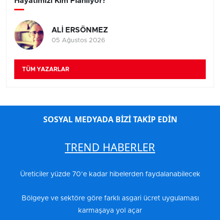
Hayatımızı Kim Planlıyor?
ALİ ERSÖNMEZ
05 Ağustos 2026
TÜM YAZARLAR
SOSYAL MEDYADA BİZİ TAKİP EDİN
TREND HABERLER
Üreticiler yüzde 70’e kadar hibelerden faydalanabilecek
Bölgeye ve sektöre göre farklı asgari ücret uygulaması
karmaşaya yol açar