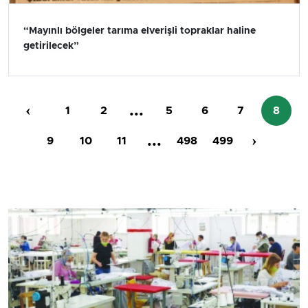
“Mayınlı bölgeler tarıma elverişli topraklar haline
getirilecek”
‹
...
1
2
5
6
7
8
...
›
9
10
11
498
499