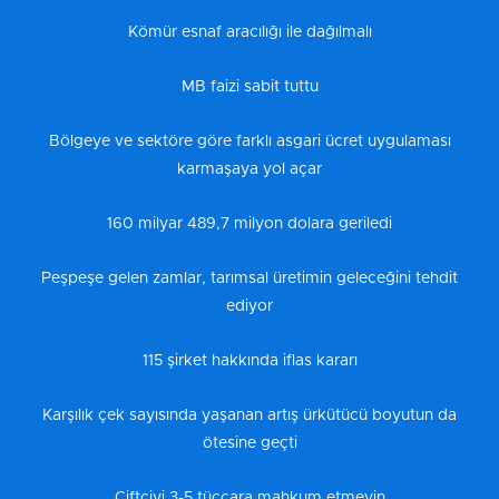
Kömür esnaf aracılığı ile dağılmalı
MB faizi sabit tuttu
Bölgeye ve sektöre göre farklı asgari ücret uygulaması
karmaşaya yol açar
160 milyar 489,7 milyon dolara geriledi
Peşpeşe gelen zamlar, tarımsal üretimin geleceğini tehdit
ediyor
115 şirket hakkında iflas kararı
Karşılık çek sayısında yaşanan artış ürkütücü boyutun da
ötesine geçti
Çiftçiyi 3-5 tüccara mahkum etmeyin