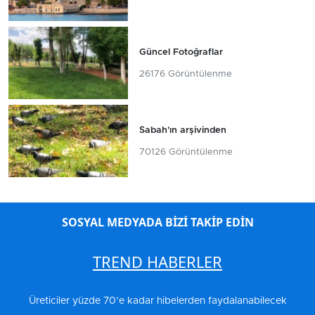
Güncel Fotoğraflar
26176 Görüntülenme
Sabah'ın arşivinden
70126 Görüntülenme
SOSYAL MEDYADA BİZİ TAKİP EDİN
TREND HABERLER
Üreticiler yüzde 70’e kadar hibelerden faydalanabilecek