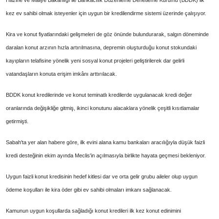
Hazine ve Maliye Bakanlığı ile Bankacılık Düzenleme Denetleme Kurumu (BDDK) ilk
kez ev sahibi olmak isteyenler için uygun bir kredilendirme sistemi üzerinde çalışıyor.
Kira ve konut fiyatlarındaki gelişmeleri de göz önünde bulundurarak, salgın döneminde
daralan konut arzının hızla artırılmasına, depremin oluşturduğu konut stokundaki
kayıpların telafisine yönelik yeni sosyal konut projeleri geliştirilerek dar gelirli
vatandaşların konuta erişim imkânı arttırılacak.
BDDK konut kredilerinde ve konut teminatlı kredilerde uygulanacak kredi değer
oranlarında değişikliğe gitmiş, ikinci konutunu alacaklara yönelik çeşitli kısıtlamalar
getirmişti.
Sabah'ta yer alan habere göre, ilk evini alana kamu bankaları aracılığıyla düşük faizli
kredi desteğinin ekim ayında Meclis'in açılmasıyla birlikte hayata geçmesi bekleniyor.
Uygun faizli konut kredisinin hedef kitlesi dar ve orta gelir grubu aileler olup uygun
ödeme koşulları ile kira öder gibi ev sahibi olmaları imkanı sağlanacak.
Kamunun uygun koşullarda sağladığı konut kredileri ilk kez konut edinimini