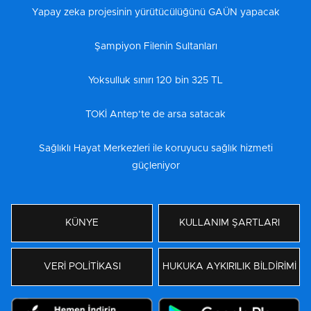
Yapay zeka projesinin yürütücülüğünü GAÜN yapacak
Şampiyon Filenin Sultanları
Yoksulluk sınırı 120 bin 325 TL
TOKİ Antep’te de arsa satacak
Sağlıklı Hayat Merkezleri ile koruyucu sağlık hizmeti
güçleniyor
KÜNYE
KULLANIM ŞARTLARI
VERİ POLİTİKASI
HUKUKA AYKIRILIK BİLDİRİMİ