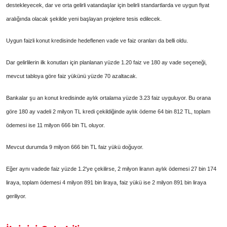
destekleyecek, dar ve orta gelirli vatandaşlar için belirli standartlarda ve uygun fiyat
aralığında olacak şekilde yeni başlayan projelere tesis edilecek.
Uygun faizli konut kredisinde hedeflenen vade ve faiz oranları da belli oldu.
Dar gelirlilerin ilk konutları için planlanan yüzde 1.20 faiz ve 180 ay vade seçeneği,
mevcut tabloya göre faiz yükünü yüzde 70 azaltacak.
Bankalar şu an konut kredisinde aylık ortalama yüzde 3.23 faiz uyguluyor. Bu orana
göre 180 ay vadeli 2 milyon TL kredi çekildiğinde aylık ödeme 64 bin 812 TL, toplam
ödemesi ise 11 milyon 666 bin TL oluyor.
Mevcut durumda 9 milyon 666 bin TL faiz yükü doğuyor.
Eğer aynı vadede faiz yüzde 1.2'ye çekilirse, 2 milyon liranın aylık ödemesi 27 bin 174
liraya, toplam ödemesi 4 milyon 891 bin liraya, faiz yükü ise 2 milyon 891 bin liraya
geriliyor.