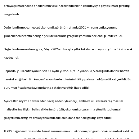
ortaya çıkması halinde nedenlerin ve alınacak tedbirlerin kamuoyuyla paylaşılması gerektiği
vurgulandı.
Değerlendirmede, mevcut ekonomik görünüm altında 2026 yıl sonu enflasyonunun
güncellenen hedefin belirgin şekilde üzerinde gerçekleşmesinin beklendiği ifade edildi.
Değerlendirme notuna göre, Mayıs 2026 itibarıyla yıllık tüketici enflasyonu yüzde 32,6 olarak
kaydedildi.
Raporda, yıllık enflasyonun son 11 aydır yüzde 30,9 ile yüzde 33,5 aralığında dar bir bantta
hareket ettiği belirtilirken, enflasyon beklentilerinin hâlâ çıpalanamadığına dikkat çekildi. Bu
durumun fiyatlama davranışlarında atalet yarattığı ifade edildi.
Ayrıca Batı Asya'da devam eden savaş nedeniyle enerji, emtia ve uluslararası taşımacılık
maliyetlerine ilişkin belirsizliklerin sürdüğü, ekonomi programına yönelik toplumsal
şikâyetlerin arttığı ve enflasyonla mücadelenin daha zor hale geldiği kaydedildi.
TEPAV değerlendirmesinde, temel sorunun mevcut ekonomi programındaki önemli eksiklikler