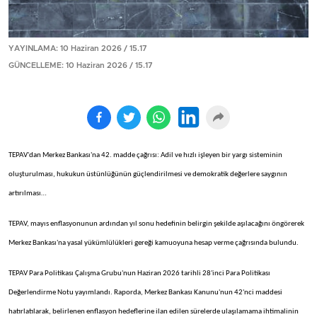
YAYINLAMA: 10 Haziran 2026 / 15.17
GÜNCELLEME: 10 Haziran 2026 / 15.17
TEPAV'dan Merkez Bankası'na 42. madde çağrısı: Adil ve hızlı işleyen bir yargı sisteminin
oluşturulması, hukukun üstünlüğünün güçlendirilmesi ve demokratik değerlere saygının
artırılması…
TEPAV, mayıs enflasyonunun ardından yıl sonu hedefinin belirgin şekilde aşılacağını öngörerek
Merkez Bankası'na yasal yükümlülükleri gereği kamuoyuna hesap verme çağrısında bulundu.
TEPAV Para Politikası Çalışma Grubu'nun Haziran 2026 tarihli 28'inci Para Politikası
Değerlendirme Notu yayımlandı. Raporda, Merkez Bankası Kanunu'nun 42'nci maddesi
hatırlatılarak, belirlenen enflasyon hedeflerine ilan edilen sürelerde ulaşılamama ihtimalinin