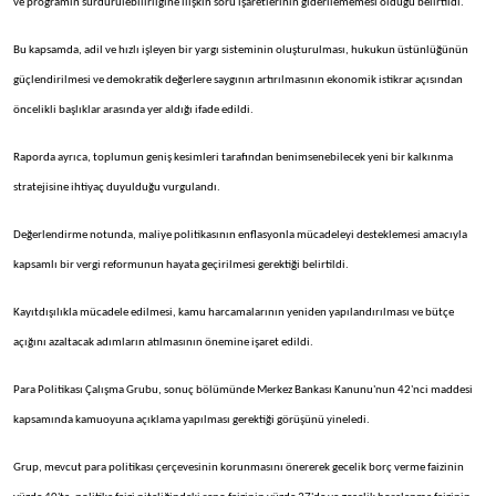
ve programın sürdürülebilirliğine ilişkin soru işaretlerinin giderilememesi olduğu belirtildi.
Bu kapsamda, adil ve hızlı işleyen bir yargı sisteminin oluşturulması, hukukun üstünlüğünün
güçlendirilmesi ve demokratik değerlere saygının artırılmasının ekonomik istikrar açısından
öncelikli başlıklar arasında yer aldığı ifade edildi.
Raporda ayrıca, toplumun geniş kesimleri tarafından benimsenebilecek yeni bir kalkınma
stratejisine ihtiyaç duyulduğu vurgulandı.
Değerlendirme notunda, maliye politikasının enflasyonla mücadeleyi desteklemesi amacıyla
kapsamlı bir vergi reformunun hayata geçirilmesi gerektiği belirtildi.
Kayıtdışılıkla mücadele edilmesi, kamu harcamalarının yeniden yapılandırılması ve bütçe
açığını azaltacak adımların atılmasının önemine işaret edildi.
Para Politikası Çalışma Grubu, sonuç bölümünde Merkez Bankası Kanunu'nun 42'nci maddesi
kapsamında kamuoyuna açıklama yapılması gerektiği görüşünü yineledi.
Grup, mevcut para politikası çerçevesinin korunmasını önererek gecelik borç verme faizinin