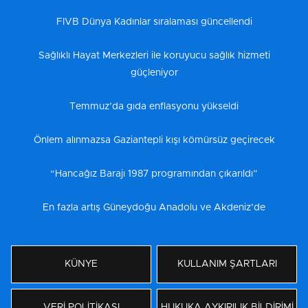
FIVB Dünya Kadınlar sıralaması güncellendi
Sağlıklı Hayat Merkezleri ile koruyucu sağlık hizmeti
güçleniyor
Temmuz’da gıda enflasyonu yükseldi
Önlem alınmazsa Gaziantepli kışı kömürsüz geçirecek
“Hancağız Barajı 1987 programından çıkarıldı”
En fazla artış Güneydoğu Anadolu ve Akdeniz’de
KÜNYE
KULLANIM ŞARTLARI
VERİ POLİTİKASI
HUKUKA AYKIRILIK BİLDİRİMİ