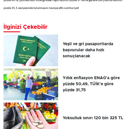
yüzde 40'ta, politika faizi niteliğindeki repo faizinin yüzde 37'de ve gecelik borçlanma faizinin
yüzde 35,5 seviyesinde tutulmasını tavsiye etti.cumhuriyet
İlginizi Çekebilir
Yeşil ve gri pasaportlarda
başvurular daha hızlı
sonuçlanacak
Yıllık enflasyon ENAG'a göre
yüzde 50,49, TÜİK'e göre
yüzde 31,75
Yoksulluk sınırı 120 bin 325 TL