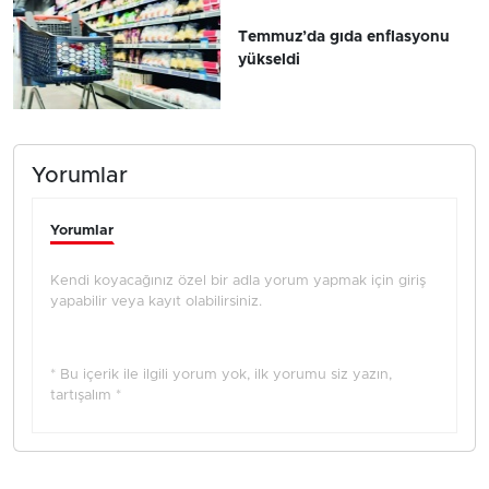
Temmuz’da gıda enflasyonu
yükseldi
Yorumlar
Yorumlar
Kendi koyacağınız özel bir adla yorum yapmak için giriş
yapabilir veya kayıt olabilirsiniz.
* Bu içerik ile ilgili yorum yok, ilk yorumu siz yazın,
tartışalım *