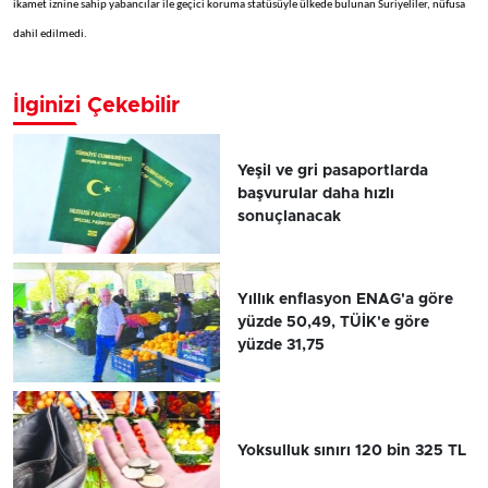
ikamet iznine sahip yabancılar ile geçici koruma statüsüyle ülkede bulunan Suriyeliler, nüfusa
dahil edilmedi.
İlginizi Çekebilir
Yeşil ve gri pasaportlarda
başvurular daha hızlı
sonuçlanacak
Yıllık enflasyon ENAG'a göre
yüzde 50,49, TÜİK'e göre
yüzde 31,75
Yoksulluk sınırı 120 bin 325 TL