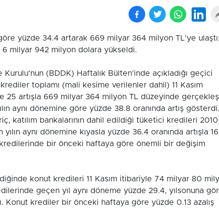
göre yüzde 34.4 artarak 669 milyar 364 milyon TL'ye ulaştı
k 6 milyar 942 milyon dolara yükseldi.
Kurulu'nun (BDDK) Haftalık Bülten'inde açıkladığı geçici
krediler toplamı (mali kesime verilenler dahil) 11 Kasım
de 25 artışla 669 milyar 364 milyon TL düzeyinde gerçekleşt
ılın aynı dönemine göre yüzde 38.8 oranında artış gösterdi
 katılım bankalarının dahil edildiği tüketici kredileri 2010
n yılın aynı dönemine kıyasla yüzde 36.4 oranında artışla 1
kredilerinde bir önceki haftaya göre önemli bir değişim
ndiğinde konut kredileri 11 Kasım itibariyle 74 milyar 80 mil
edilerinde geçen yıl aynı döneme yüzde 29.4, yılsonuna gö
ı. Konut krediler bir önceki haftaya göre yüzde 0.13 azalış