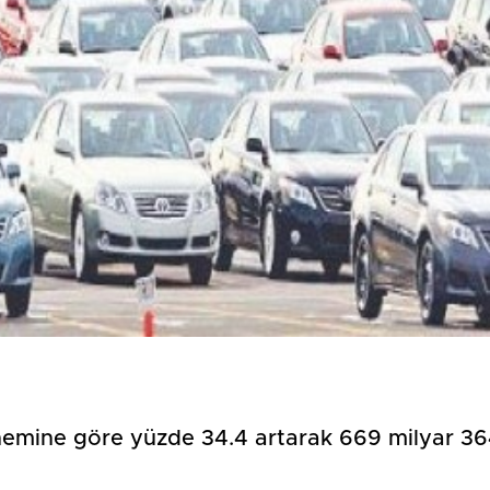
Birçok uyku hastalığının
En ucuz sigara 120 TL,
tan...
pa...
önemine göre yüzde 34.4 artarak 669 milyar 3