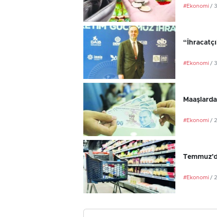
#Ekonomi
/ 
“İhracatç
#Ekonomi
/ 
Maaşlarda
#Ekonomi
/ 
Temmuz’da
#Ekonomi
/ 