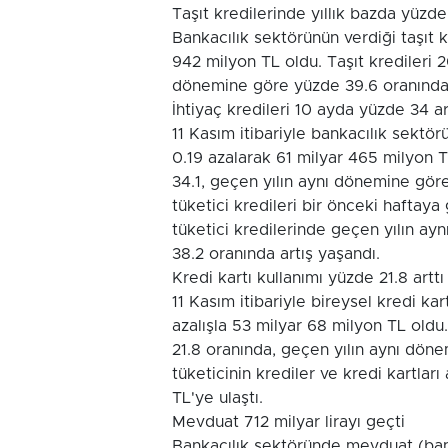
Taşıt kredilerinde yıllık bazda yüzde
Bankacılık sektörünün verdiği taşıt k
942 milyon TL oldu. Taşıt kredileri 
dönemine göre yüzde 39.6 oranında 
İhtiyaç kredileri 10 ayda yüzde 34 ar
11 Kasım itibariyle bankacılık sektör
0.19 azalarak 61 milyar 465 milyon T
34.1, geçen yılın aynı dönemine göre
tüketici kredileri bir önceki haftaya
tüketici kredilerinde geçen yılın a
38.2 oranında artış yaşandı.
Kredi kartı kullanımı yüzde 21.8 arttı
11 Kasım itibariyle bireysel kredi k
azalışla 53 milyar 68 milyon TL oldu.
21.8 oranında, geçen yılın aynı dön
tüketicinin krediler ve kredi kartlar
TL'ye ulaştı.
Mevduat 712 milyar lirayı geçti
Bankacılık sektöründe mevduat (banka