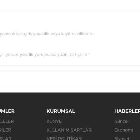
pmak için giriş yapabilir veya kayıt olabilirsiniz.
ilgili yorum yok, ilk yorumu siz yazın, tartışalım *
ÜMLER
KURUMSAL
HABERLE
LELER
KÜNYE
Güncel
RİLER
KULLANIM ŞARTLARI
Ekonomi
RLAR
VERİ POLİTİKASI
Siyaset