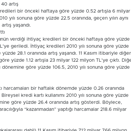
 40 artış
redileri bir önceki haftaya göre yüzde 0.52 artışla 6 milyar
2010 yılı sonuna göre yüzde 22.5 oranında, geçen yılın aynı
artış yaşandı.
ttı
ünün verdiği ihtiyaç kredileri bir önceki haftaya göre yüzde
L'ye geriledi. İhtiyaç kredileri 2010 yılı sonuna göre yüzde
 yüzde 28.1 oranında artış yaşandı. 11 Kasım itibariyle diğer
 göre yüzde 1.12 artışla 23 milyar 122 milyon TL'ye çıktı. Diğ
ynı dönemine göre yüzde 106.5, 2010 yılı sonuna göre yüzde
artı harcamaları bir haftalık dönemde yüzde 0.26 oranında
 Bireysel kredi kartı kullanımı 2010 yılı sonuna göre yüzde
emine göre yüzde 26.4 oranında artış gösterdi. Böylece,
ı aracılığıyla “kazanmadan” yaptığı harcamalar 218.6 milyar
lararası dahil) 11 Kasım itibariyle 712 milyar 766 milyon