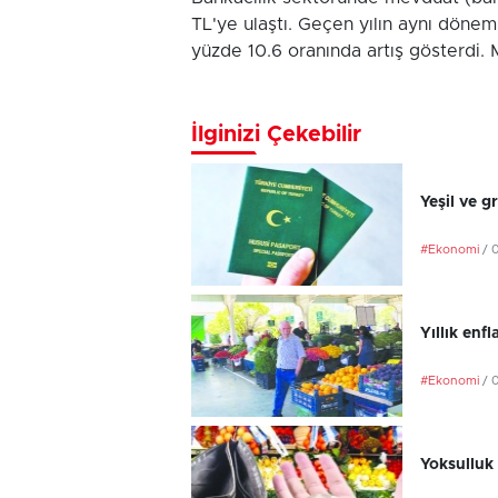
TL'ye ulaştı. Geçen yılın aynı döne
yüzde 10.6 oranında artış gösterdi.
İlginizi Çekebilir
Yeşil ve g
#Ekonomi
/ 
Yıllık en
#Ekonomi
/ 
Yoksulluk 