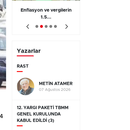
 en
Enflasyon ve vergilerin
Barış yatırımı, üre
1.5...
ve...
Yazarlar
RAST
METİN ATAMER
07 Ağustos 2026
12. YARGI PAKETİ TBMM
GENEL KURULUNDA
64
KABUL EDİLDİ (3)