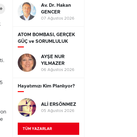
Av. Dr. Hakan
GENCER
07 Ağustos 2026
;
ATOM BOMBASI, GERÇEK
GÜÇ ve SORUMLULUK
AYŞE NUR
i.
YILMAZER
.
06 Ağustos 2026
65
Hayatımızı Kim Planlıyor?
ALİ ERSÖNMEZ
05 Ağustos 2026
yon
re
TÜM YAZARLAR