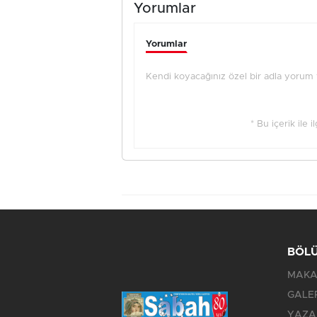
Yorumlar
Yorumlar
Kendi koyacağınız özel bir adla yorum ya
* Bu içerik ile 
BÖL
MAKA
GALE
YAZA