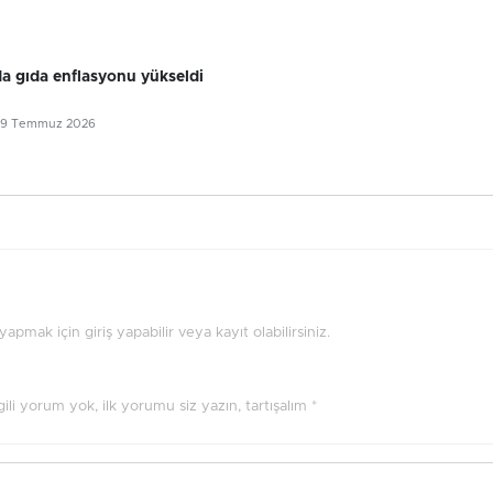
 gıda enflasyonu yükseldi
29 Temmuz 2026
pmak için giriş yapabilir veya kayıt olabilirsiniz.
ilgili yorum yok, ilk yorumu siz yazın, tartışalım *