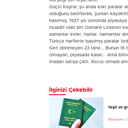
Karşılığı bin reşat altın
Güçlü Kayral, şu anda eski paralar ar
olduğunu belirterek, şunları kaydetti:
basılmış, 1927 yılı sonunda piyasaya 
muadili olan bin Osmanlı Lirasının karş
zamanlar evler, hanlar, hamamlar alı
Türkçe harflerle basılmış paralar teda
Geri dönmeyen 23 tane... Bunun 16 t
olmayan, piyasada kalan... Ama bili
liradan satışa çıktı. Alıcısı olmadı 
İlginizi Çekebilir
Yeşil ve g
#Ekonomi
/ 