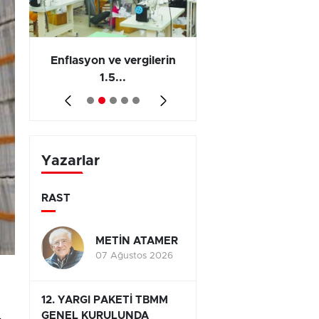
 en
Enflasyon ve vergilerin
Barış yatırımı, üre
1.5...
ve...
Yazarlar
RAST
METİN ATAMER
07 Ağustos 2026
12. YARGI PAKETİ TBMM
GENEL KURULUNDA