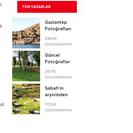
n
TÜM YAZARLAR
i.
Gaziantep
a
Fotoğrafları
29634
Görüntülenme
Güncel
Fotoğraflar
26176
Görüntülenme
Sabah'ın
arşivinden
ul
70126
Görüntülenme