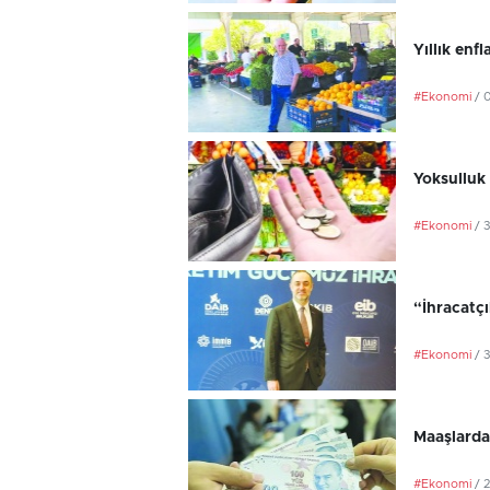
Yıllık en
#Ekonomi
/ 
Yoksulluk 
#Ekonomi
/ 
“İhracatç
#Ekonomi
/ 
Maaşlarda
#Ekonomi
/ 