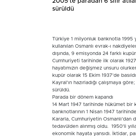
2005'te paradan 6 sıfır atıl
sürüldü
Türkiye 1 milyonluk banknotla 1995 y
kullanılan Osmanlı evrak-ı nakdiyele
dışında, 9 emisyonda 24 farklı kupürd
Cumhuriyeti tarihinde ilk olarak 1927
hayatımızın değişmez unsuru olurken, 
kupür olarak 15 Ekim 1937'de basıl
Kayral'ın hazırladığı çalışmaya göre;
sürüldü.
Parada bir dönem kapandı
14 Mart 1947 tarihinde hükümet bir 
banknotlarının 1 Nisan 1947 tarihinde
Kararla, Cumhuriyetin Osmanlı'dan d
tedavülden alınmış oldu. 1950'li yıll
ekonomik hayata yansıdı. İktidar, pa