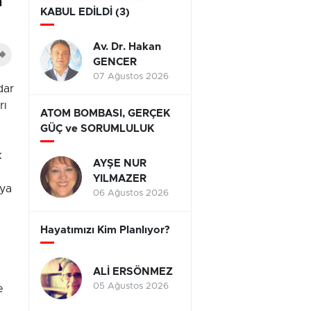
a
KABUL EDİLDİ (3)
Av. Dr. Hakan
GENCER
07 Ağustos 2026
dar
rı
ATOM BOMBASI, GERÇEK
GÜÇ ve SORUMLULUK
k
AYŞE NUR
YILMAZER
aya
06 Ağustos 2026
Hayatımızı Kim Planlıyor?
.
ALİ ERSÖNMEZ
05 Ağustos 2026
e