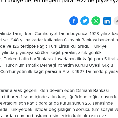
an Türkiye'de, en değerli para 1927'de piyasay
ılında tanışırken, Cumhuriyet tarihi boyunca, 1928 yılına ka
ri ve 1948 yılına kadar kullanılan Osmanlı Bankası banknotla
e ve 126 tertipte kağıt Türk Lirası kullanıldı. Türkiye
 yılında piyasaya sürülen kağıt paralar, artık günlük
Türkçe Latin harfli olarak tasarlanan ilk kağıt para 5 liralı
dı. Türk Nümismatik Derneği Yönetim Kurulu Üyesi Güçlü
 Cumhuriyetin ilk kağıt parası 5 Aralık 1927 tarihinde piyas
karar alarak geçerlilikleri devam eden Osmanlı Bankası
n itibaren 1 sene içinde altın karşılığı ödeneceğini duyurdu
evraldığı son kağıt paralar da kuruluşunun 25. senesinde
arda Türkiye'deki iktidar değişikliğinin sonucu tüm sosyal v
ralardan cumhurbaşkanı resimlerinin kaldırılmasına ve