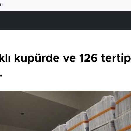
sı
klı kupürde ve 126 terti
.