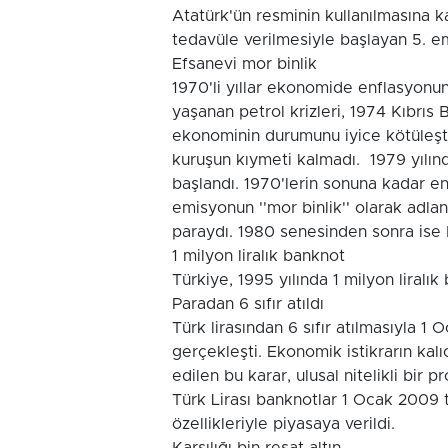
Atatürk'ün resminin kullanılmasına kar
tedavüle verilmesiyle başlayan 5. em
Efsanevi mor binlik
1970'li yıllar ekonomide enflasyonun 
yaşanan petrol krizleri, 1974 Kıbrıs
ekonominin durumunu iyice kötüleşt
kuruşun kıymeti kalmadı. 1979 yılın
başlandı. 1970'lerin sonuna kadar en
emisyonun ''mor binlik'' olarak adland
paraydı. 1980 senesinden sonra ise b
1 milyon liralık banknot
Türkiye, 1995 yılında 1 milyon liralı
Paradan 6 sıfır atıldı
Türk lirasından 6 sıfır atılmasıyla 1
gerçekleşti. Ekonomik istikrarın kalı
edilen bu karar, ulusal nitelikli bir
Türk Lirası banknotlar 1 Ocak 2009 t
özellikleriyle piyasaya verildi.