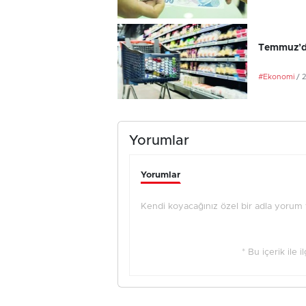
Temmuz’da
#Ekonomi
/ 
Yorumlar
Yorumlar
Kendi koyacağınız özel bir adla yorum ya
* Bu içerik ile 