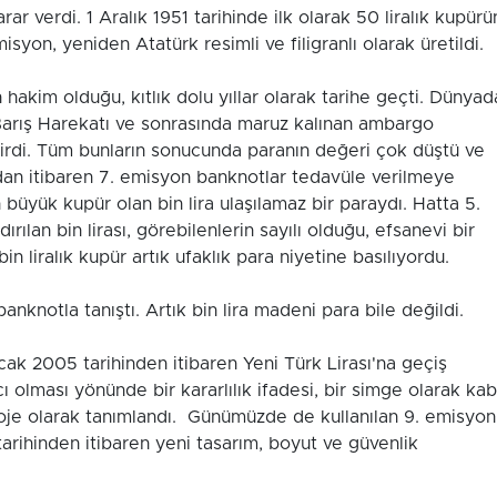
ar verdi. 1 Aralık 1951 tarihinde ilk olarak 50 liralık kupürü
isyon, yeniden Atatürk resimli ve filigranlı olarak üretild
hakim olduğu, kıtlık dolu yıllar olarak tarihe geçti. Dünyad
 Barış Harekatı ve sonrasında maruz kalınan ambargo
irdi. Tüm bunların sonucunda paranın değeri çok düştü ve
dan itibaren 7. emisyon banknotlar tedavüle verilmeye
 büyük kupür olan bin lira ulaşılamaz bir paraydı. Hatta 5.
ırılan bin lirası, görebilenlerin sayılı olduğu, efsanevi bir
in liralık kupür artık ufaklık para niyetine basılıyordu.
k banknotla tanıştı. Artık bin lira madeni para bile değildi.
 Ocak 2005 tarihinden itibaren Yeni Türk Lirası'na geçiş
cı olması yönünde bir kararlılık ifadesi, bir simge olarak kab
 proje olarak tanımlandı. Günümüzde de kullanılan 9. emisyon
arihinden itibaren yeni tasarım, boyut ve güvenlik