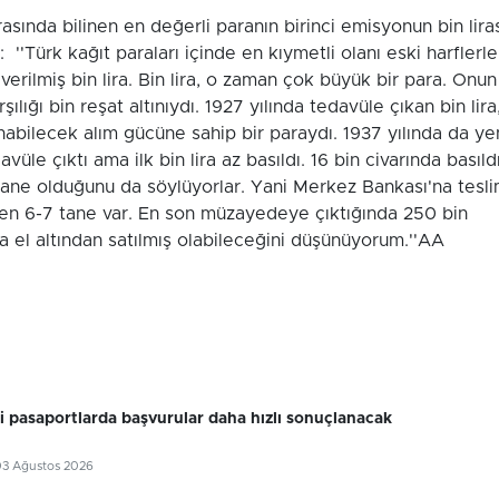
asında bilinen en değerli paranın birinci emisyonun bin lira
 ''Türk kağıt paraları içinde en kıymetli olanı eski harflerle
verilmiş bin lira. Bin lira, o zaman çok büyük bir para. Onun
ılığı bin reşat altınıydı. 1927 yılında tedavüle çıkan bin lira
nabilecek alım gücüne sahip bir paraydı. 1937 yılında da ye
vüle çıktı ama ilk bin lira az basıldı. 16 bin civarında basıldı
ane olduğunu da söylüyorlar. Yani Merkez Bankası'na tesl
nen 6-7 tane var. En son müzayedeye çıktığında 250 bin
ama el altından satılmış olabileceğini düşünüyorum.''AA
ri pasaportlarda başvurular daha hızlı sonuçlanacak
03 Ağustos 2026