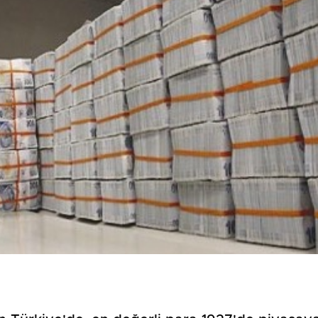
Birçok uyku hastalığının
En ucuz sigara 120 TL,
tan...
pa...