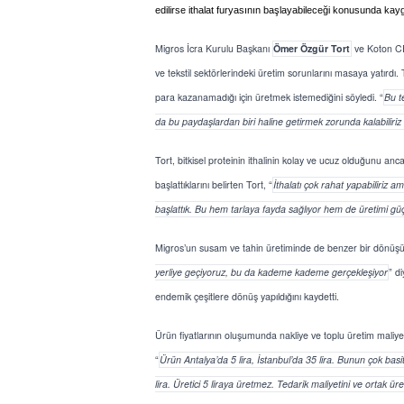
edilirse ithalat furyasının başlayabileceği konusunda kaygıl
Migros İcra Kurulu Başkanı
Ömer Özgür Tort
ve Koton C
ve tekstil sektörlerindeki üretim sorunlarını masaya yatırdı. 
para kazanamadığı için üretmek istemediğini söyledi. “
Bu t
da bu paydaşlardan biri haline getirmek zorunda kalabiliriz
Tort, bitkisel proteinin ithalinin kolay ve ucuz olduğunu ancak
başlattıklarını belirten Tort, “
İthalatı çok rahat yapabiliriz 
başlattık. Bu hem tarlaya fayda sağlıyor hem de üretimi g
Migros’un susam ve tahin üretiminde de benzer bir dönüşüm 
yerliye geçiyoruz, bu da kademe kademe gerçekleşiyor
” d
endemik çeşitlere dönüş yapıldığını kaydetti.
Ürün fiyatlarının oluşumunda nakliye ve toplu üretim maliyetl
“
Ürün Antalya’da 5 lira, İstanbul’da 35 lira. Bunun çok basi
lira. Üretici 5 liraya üretmez. Tedarik maliyetini ve ortak ü