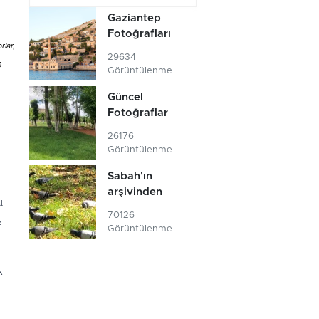
Gaziantep
Fotoğrafları
rlar,
29634
0-
Görüntülenme
Güncel
Fotoğraflar
26176
Görüntülenme
Sabah'ın
arşivinden
t
70126
z
Görüntülenme
k