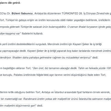
arını dile getirdi.
EO’su Dr.
Bülent Sabuncu
, Antalya’da düzenlenen TÜRKONFED 26. İş Dünyası Zirvesi’nde 
Tort, Türkiye’nin gıdaya erişim ve üretim konusunda ciddi riskler yaşadığını belirterek, üreticilerin
empoda gidersek Türkiye’de satacak ürün bulamayabiliriz. O zaman ithalat furyasının içinde gıda
 diye kaygımız var
” ifadelerini kullandı.
 yerli üretimi desteklediklerini vurguladı. Mercimek üretimi için Kayseri Şeker ile iş birliği
ama yapmayacağız dedik. Kayseri Şeker ile iş birliği yaparak boş kalan tarlalarda mercimek üretimi
üçlendiriyor. İthalden daha pahalıya gelmesine rağmen bu mücadeleyi veriyoruz
” dedi.
başlattığını aktaran Tort, “
Sen üret, biz tamamını alacağız dedik. Tahin ve helvada yüzde 100
iye konuştu. Patates üretiminde Niğde’deki aşırı tarımın verimi düşürdüğünü ifade eden Tort,
erinin kritik olduğunu belirten Tort, Antalya ve İstanbul arasındaki fiyat farklarını örnek vererek,
t bir matematiği var. Randımanlı üretim yoksa sıfır maliyetli bir ürünü İstanbul’da satmanın maliye
retim maliyetini düşürmemiz şart
” dedi.