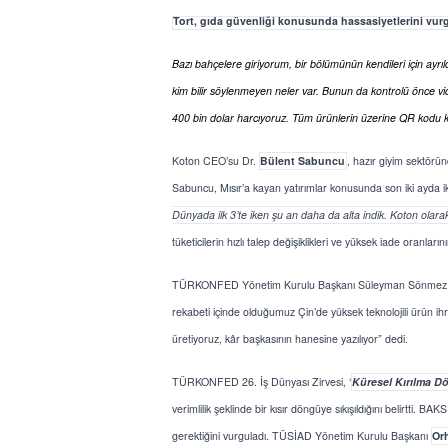
Tort, gıda güvenliği konusunda hassasiyetlerini vur
Bazı bahçelere giriyorum, bir bölümünün kendileri için ayrıld
kim bilir söylenmeyen neler var. Bunun da kontrolü önce vic
400 bin dolar harcıyoruz. Tüm ürünlerin üzerine QR kodu 
Koton CEO’su Dr.
Bülent Sabuncu
, hazır giyim sektörün
Sabuncu, Mısır’a kayan yatırımlar konusunda son iki ayda iki 
Dünyada ilk 3’te iken şu an daha da alta indik. Koton olarak
tüketicilerin hızlı talep değişiklikleri ve yüksek iade oranlarını
TÜRKONFED Yönetim Kurulu Başkanı Süleyman Sönmez, Türk
rekabeti içinde olduğumuz Çin’de yüksek teknolojili ürün i
üretiyoruz, kâr başkasının hanesine yazılıyor” dedi.
TÜRKONFED 26. İş Dünyası Zirvesi, ‘
Küresel Kırılma D
verimlilik şeklinde bir kısır döngüye sıkışıldığını belirtti. 
gerektiğini vurguladı. TÜSİAD Yönetim Kurulu Başkanı
Or