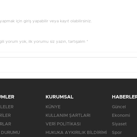
pmak için giriş yapabilir veya kayıt olabilirsiniz.
ilgili yorum yok, ilk yorumu siz yazın, tartışalım *
ÜMLER
KURUMSAL
HABERLE
LELER
KÜNYE
Güncel
RİLER
KULLANIM ŞARTLARI
Ekonomi
RLAR
VERİ POLİTİKASI
Siyaset
 DURUMU
HUKUKA AYKIRILIK BİLDİRİMİ
Spor