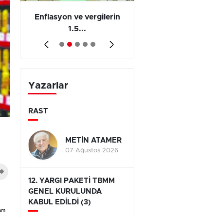
 en
Enflasyon ve vergilerin
Barış yatırımı, üre
1.5...
ve...
Yazarlar
RAST
METİN ATAMER
07 Ağustos 2026
12. YARGI PAKETİ TBMM
GENEL KURULUNDA
KABUL EDİLDİ (3)
vam