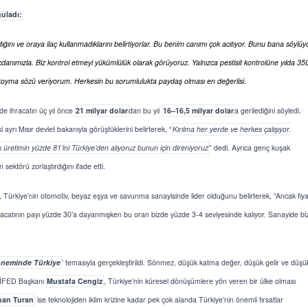
guladı:
ığını ve oraya ilaç kullanmadıklarını belirtiyorlar. Bu benim canımı çok acıtıyor. Bunu bana söylüyo
danımızla. Biz kontrol etmeyi yükümlülük olarak görüyoruz. Yalnızca pestisit kontrolüne yılda 35
koyma sözü veriyorum. Herkesin bu sorumlulukta paydaş olması en değerlisi.
de ihracatın üç yıl önce
21 milyar dolar
dan bu yıl
16–16,5 milyar dolar
a gerilediğini söyledi.
ayrı Mısır devlet bakanıyla görüştüklerini belirterek, “
Kırılma her yerde ve herkes çalışıyor.
 üretimin yüzde 81’ini Türkiye’den alıyoruz bunun için direniyoruz
” dedi. Ayrıca genç kuşak
n sektörü zorlaştırdığını ifade etti.
iye’nin otomotiv, beyaz eşya ve savunma sanayisinde lider olduğunu belirterek, “Ancak fiya
hracatının payı yüzde 30’a dayanmışken bu oran bizde yüzde 3-4 seviyesinde kalıyor. Sanayide bi
öneminde Türkiye
’ temasıyla gerçekleştirildi. Sönmez, düşük katma değer, düşük gelir ve düşü
BAKSİFED Başkanı
Mustafa Cengiz
, Türkiye’nin küresel dönüşümlere yön veren bir ülke olması
han Turan
ise teknolojiden iklim krizine kadar pek çok alanda Türkiye’nin önemli fırsatlar