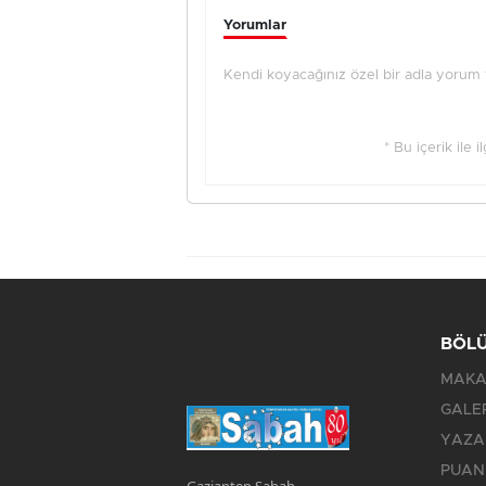
Yorumlar
Kendi koyacağınız özel bir adla yorum ya
* Bu içerik ile 
BÖL
MAKA
GALE
YAZA
PUAN