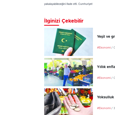
yakalayabileceğini ifade etti. Cumhuriyet
İlginizi Çekebilir
Yeşil ve g
#Ekonomi
/ 
Yıllık en
#Ekonomi
/ 
Yoksulluk 
#Ekonomi
/ 