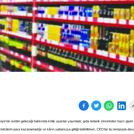
Birçok uyku hastalığının
En ucuz sigara 120 TL,
tan...
pa...
nin üretim geleceği hakkında kritik uyarılar yayınladı; gıda tedarik zincirinden hazır giyim
reticilerin para kazanamadığı ve kârın yabancıya gittiği belirtilirken, CEO’lar bu tempoyla de