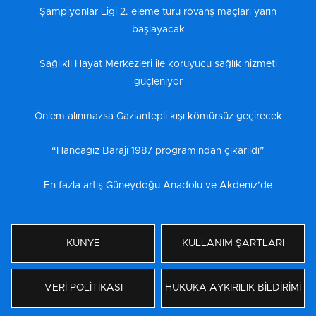
Şampiyonlar Ligi 2. eleme turu rövanş maçları yarın
başlayacak
Sağlıklı Hayat Merkezleri ile koruyucu sağlık hizmeti
güçleniyor
Önlem alınmazsa Gaziantepli kışı kömürsüz geçirecek
“Hancağız Barajı 1987 programından çıkarıldı”
En fazla artış Güneydoğu Anadolu ve Akdeniz’de
KÜNYE
KULLANIM ŞARTLARI
VERİ POLİTİKASI
HUKUKA AYKIRILIK BİLDİRİMİ