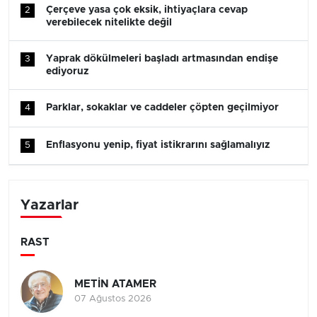
Çerçeve yasa çok eksik, ihtiyaçlara cevap
2
verebilecek nitelikte değil
Yaprak dökülmeleri başladı artmasından endişe
3
ediyoruz
Parklar, sokaklar ve caddeler çöpten geçilmiyor
4
Enflasyonu yenip, fiyat istikrarını sağlamalıyız
5
Yazarlar
RAST
METİN ATAMER
07 Ağustos 2026