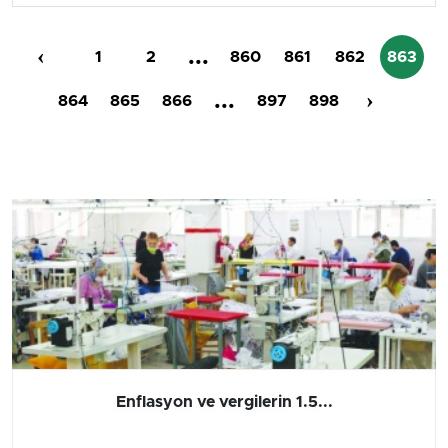
‹
...
1
2
860
861
862
863
...
›
864
865
866
897
898
Barış yatırımı, üretimi ve...