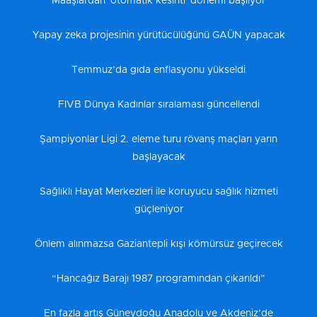
Maaşlardan 'otomatik kesinti' dönemi başlıyor
Yapay zeka projesinin yürütücülüğünü GAÜN yapacak
Temmuz’da gıda enflasyonu yükseldi
FIVB Dünya Kadınlar sıralaması güncellendi
Şampiyonlar Ligi 2. eleme turu rövanş maçları yarın
başlayacak
Sağlıklı Hayat Merkezleri ile koruyucu sağlık hizmeti
güçleniyor
Önlem alınmazsa Gaziantepli kışı kömürsüz geçirecek
“Hancağız Barajı 1987 programından çıkarıldı”
En fazla artış Güneydoğu Anadolu ve Akdeniz’de