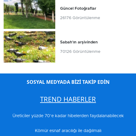
Güncel Fotoğraflar
26176 Görüntülenme
Sabah'ın arşivinden
70126 Görüntülenme
SOSYAL MEDYADA BİZİ TAKİP EDİN
TREND HABERLER
Üreticiler yüzde 70’e kadar hibelerden faydalanabilecek
Kömür esnaf aracılığı ile dağılmalı