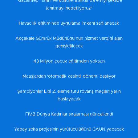
“Gaziantep'i tarihi ve kültürel alanda da en iyi şekilde
tanıtmayı hedefliyoruz"
Havacılık eğitiminde uygulama imkanı sağlanacak
Akçakale Gümrük Müdürlüğü’nün hizmet verdiği alan
genişletilecek
43 Milyon çocuk eğitimden yoksun
Maaşlardan 'otomatik kesinti' dönemi başlıyor
Şampiyonlar Ligi 2. eleme turu rövanş maçları yarın
başlayacak
FIVB Dünya Kadınlar sıralaması güncellendi
Yapay zeka projesinin yürütücülüğünü GAÜN yapacak