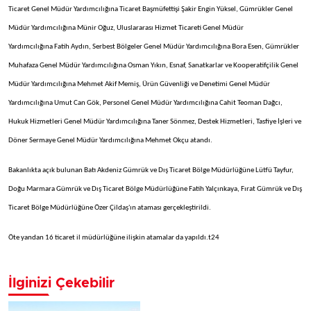
Ticaret Genel Müdür Yardımcılığına Ticaret Başmüfettişi Şakir Engin Yüksel, Gümrükler Genel
Müdür Yardımcılığına Münir Oğuz, Uluslararası Hizmet Ticareti Genel Müdür
Yardımcılığına Fatih Aydın, Serbest Bölgeler Genel Müdür Yardımcılığına Bora Esen, Gümrükler
Muhafaza Genel Müdür Yardımcılığına Osman Yıkın, Esnaf, Sanatkarlar ve Kooperatifçilik Genel
Müdür Yardımcılığına Mehmet Akif Memiş, Ürün Güvenliği ve Denetimi Genel Müdür
Yardımcılığına Umut Can Gök, Personel Genel Müdür Yardımcılığına Cahit Teoman Dağcı,
Hukuk Hizmetleri Genel Müdür Yardımcılığına Taner Sönmez, Destek Hizmetleri, Tasfiye İşleri ve
Döner Sermaye Genel Müdür Yardımcılığına Mehmet Okçu atandı.
Bakanlıkta açık bulunan Batı Akdeniz Gümrük ve Dış Ticaret Bölge Müdürlüğüne Lütfü Tayfur,
Doğu Marmara Gümrük ve Dış Ticaret Bölge Müdürlüğüne Fatih Yalçınkaya, Fırat Gümrük ve Dış
Ticaret Bölge Müdürlüğüne Özer Çildaş'ın ataması gerçekleştirildi.
Öte yandan 16 ticaret il müdürlüğüne ilişkin atamalar da yapıldı.t24
İlginizi Çekebilir