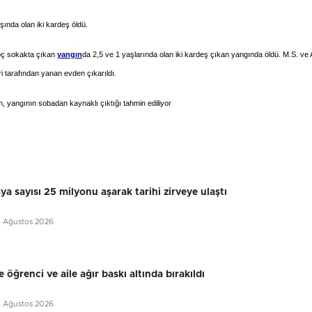
aşında olan iki kardeş öldü.
koç sokakta çıkan
yangın
da 2,5 ve 1 yaşlarında olan iki kardeş çıkan yangında öldü. M.S. ve 
eri tarafından yanan evden çıkarıldı.
, yangının sobadan kaynaklı çıktığı tahmin ediliyor
sya sayısı 25 milyonu aşarak tarihi zirveye ulaştı
7 Ağustos 2026
 öğrenci ve aile ağır baskı altında bırakıldı
6 Ağustos 2026