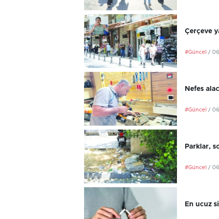
Çerçeve ya
#Güncel
/ 0
Nefes ala
#Güncel
/ 0
Parklar, s
#Güncel
/ 0
En ucuz si