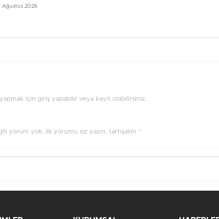
6 Ağustos 2026
pmak için giriş yapabilir veya kayıt olabilirsiniz.
ilgili yorum yok, ilk yorumu siz yazın, tartışalım *