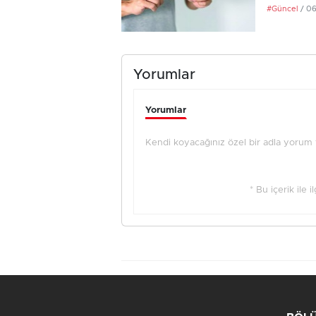
#Güncel
/ 0
Yorumlar
Yorumlar
Kendi koyacağınız özel bir adla yorum ya
* Bu içerik ile 