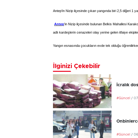
Antep'in Nizip ilçesinde çıkan yangında biri 2,5 diğeri 1 y
Antep
'in Nizip ilçesinde bulunan Belkis Mahallesi Kara
adlı kardeşlerin cenazeleri olay yerine gelen itfaiye ekipl
Yangın esnasında çocukların evde tek olduğu öğrenilirken
İlginizi Çekebilir
İcralık do
#Güncel
/ 0
Onbinlerce
#Güncel
/ 0