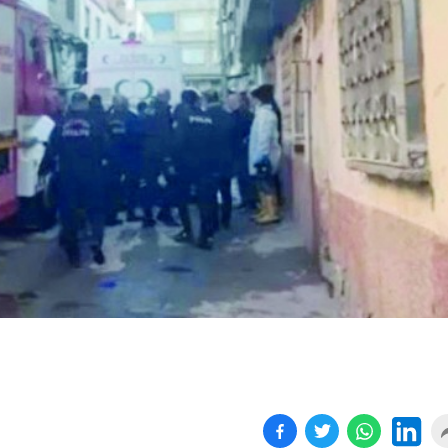
Birçok uyku hastalığının
En ucuz sigara 120 TL,
tan...
pa...