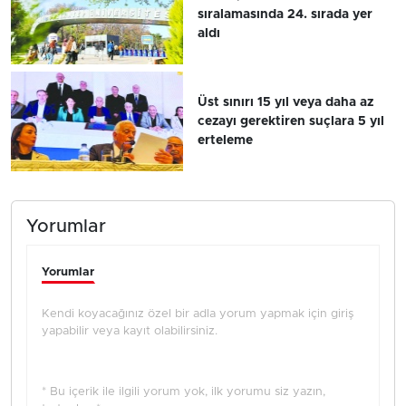
sıralamasında 24. sırada yer
aldı
Üst sınırı 15 yıl veya daha az
cezayı gerektiren suçlara 5 yıl
erteleme
Yorumlar
Yorumlar
Kendi koyacağınız özel bir adla yorum yapmak için giriş
yapabilir veya kayıt olabilirsiniz.
* Bu içerik ile ilgili yorum yok, ilk yorumu siz yazın,