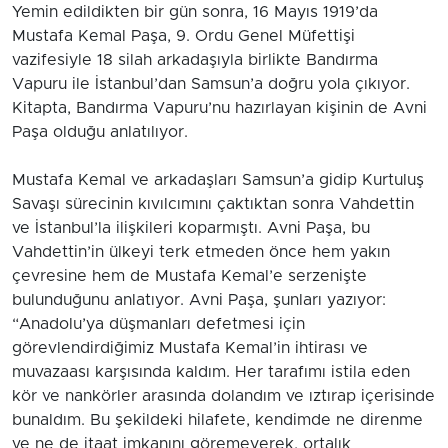
Yemin edildikten bir gün sonra, 16 Mayıs 1919’da
Mustafa Kemal Paşa, 9. Ordu Genel Müfettişi
vazifesiyle 18 silah arkadaşıyla birlikte Bandırma
Vapuru ile İstanbul’dan Samsun’a doğru yola çıkıyor.
Kitapta, Bandırma Vapuru’nu hazırlayan kişinin de Avni
Paşa olduğu anlatılıyor.
Mustafa Kemal ve arkadaşları Samsun’a gidip Kurtuluş
Savaşı sürecinin kıvılcımını çaktıktan sonra Vahdettin
ve İstanbul’la ilişkileri koparmıştı. Avni Paşa, bu
Vahdettin’in ülkeyi terk etmeden önce hem yakın
çevresine hem de Mustafa Kemal’e serzenişte
bulunduğunu anlatıyor. Avni Paşa, şunları yazıyor:
“Anadolu’ya düşmanları defetmesi için
görevlendirdiğimiz Mustafa Kemal’in ihtirası ve
muvazaası karşısında kaldım. Her tarafımı istila eden
kör ve nankörler arasında dolandım ve ıztırap içerisinde
bunaldım. Bu şekildeki hilafete, kendimde ne direnme
ve ne de itaat imkanını göremeyerek, ortalık