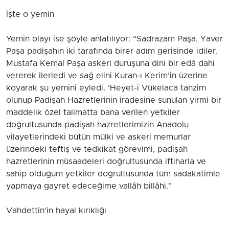
İşte o yemin
Yemin olayı ise şöyle anlatılıyor: “Sadrazam Paşa, Yaver
Paşa padişahın iki tarafında birer adım gerisinde idiler.
Mustafa Kemal Paşa askeri duruşuna dini bir edâ dahi
vererek ilerledi ve sağ elini Kuran-ı Kerim’in üzerine
koyarak şu yemini eyledi. ‘Heyet-i Vükelaca tanzim
olunup Padişah Hazretlerinin iradesine sunulan yirmi bir
maddelik özel talimatta bana verilen yetkiler
doğrultusunda padişah hazretlerimizin Anadolu
vilayetlerindeki bütün mülki ve askeri memurlar
üzerindeki teftiş ve tedkikat görevimi, padişah
hazretlerinin müsaadeleri doğrultusunda iftiharla ve
sahip olduğum yetkiler doğrultusunda tüm sadakatimle
yapmaya gayret edeceğime vallâh billâhi.”
Vahdettin’in hayal kırıklığı