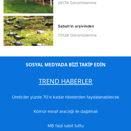
26176 Görüntülenme
Sabah'ın arşivinden
70126 Görüntülenme
SOSYAL MEDYADA BİZİ TAKİP EDİN
TREND HABERLER
Üreticiler yüzde 70’e kadar hibelerden faydalanabilecek
Kömür esnaf aracılığı ile dağılmalı
MB faizi sabit tuttu