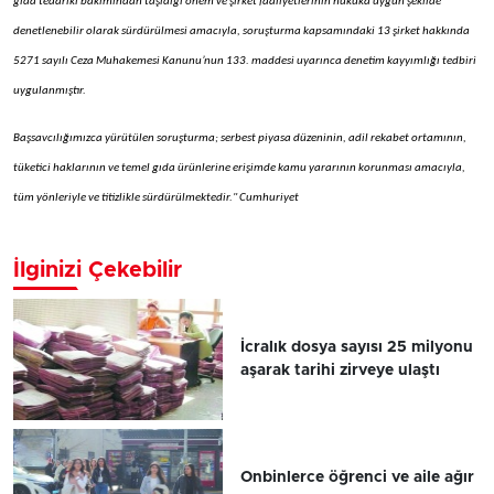
gıda tedariki bakımından taşıdığı önem ve şirket faaliyetlerinin hukuka uygun şekilde
denetlenebilir olarak sürdürülmesi amacıyla, soruşturma kapsamındaki 13 şirket hakkında
5271 sayılı Ceza Muhakemesi Kanunu’nun 133. maddesi uyarınca denetim kayyımlığı tedbiri
uygulanmıştır.
Başsavcılığımızca yürütülen soruşturma; serbest piyasa düzeninin, adil rekabet ortamının,
tüketici haklarının ve temel gıda ürünlerine erişimde kamu yararının korunması amacıyla,
tüm yönleriyle ve titizlikle sürdürülmektedir." Cumhuriyet
İlginizi Çekebilir
İcralık dosya sayısı 25 milyonu
aşarak tarihi zirveye ulaştı
Onbinlerce öğrenci ve aile ağır