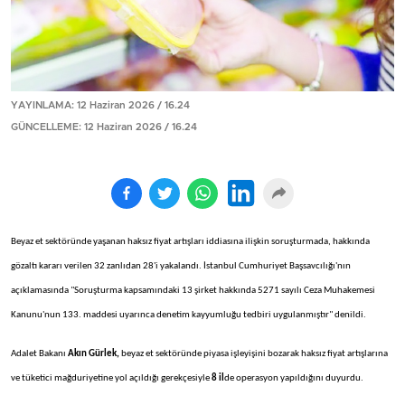
YAYINLAMA: 12 Haziran 2026 / 16.24
GÜNCELLEME: 12 Haziran 2026 / 16.24
Beyaz et sektöründe yaşanan haksız fiyat artışları iddiasına ilişkin soruşturmada, hakkında
gözaltı kararı verilen 32 zanlıdan 28'i yakalandı. İstanbul Cumhuriyet Başsavcılığı'nın
açıklamasında "Soruşturma kapsamındaki 13 şirket hakkında 5271 sayılı Ceza Muhakemesi
Kanunu'nun 133. maddesi uyarınca denetim kayyumluğu tedbiri uygulanmıştır" denildi.
Adalet Bakanı
Akın Gürlek,
beyaz et sektöründe piyasa işleyişini bozarak haksız fiyat artışlarına
ve tüketici mağduriyetine yol açıldığı gerekçesiyle
8 il
de operasyon yapıldığını duyurdu.