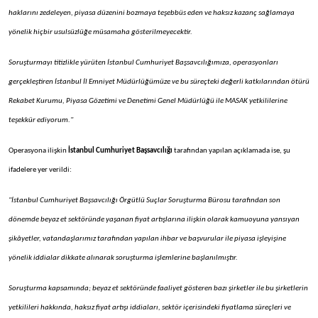
haklarını zedeleyen, piyasa düzenini bozmaya teşebbüs eden ve haksız kazanç sağlamaya
yönelik hiçbir usulsüzlüğe müsamaha gösterilmeyecektir.
Soruşturmayı titizlikle yürüten İstanbul Cumhuriyet Başsavcılığımıza, operasyonları
gerçekleştiren İstanbul İl Emniyet Müdürlüğümüze ve bu süreçteki değerli katkılarından ötürü
Rekabet Kurumu, Piyasa Gözetimi ve Denetimi Genel Müdürlüğü ile MASAK yetkililerine
teşekkür ediyorum."
Operasyona ilişkin
İstanbul Cumhuriyet Başsavcılığı
tarafından yapılan açıklamada ise, şu
ifadelere yer verildi:
"İstanbul Cumhuriyet Başsavcılığı Örgütlü Suçlar Soruşturma Bürosu tarafından son
dönemde beyaz et sektöründe yaşanan fiyat artışlarına ilişkin olarak kamuoyuna yansıyan
şikâyetler, vatandaşlarımız tarafından yapılan ihbar ve başvurular ile piyasa işleyişine
yönelik iddialar dikkate alınarak soruşturma işlemlerine başlanılmıştır.
Soruşturma kapsamında; beyaz et sektöründe faaliyet gösteren bazı şirketler ile bu şirketlerin
yetkilileri hakkında, haksız fiyat artışı iddiaları, sektör içerisindeki fiyatlama süreçleri ve