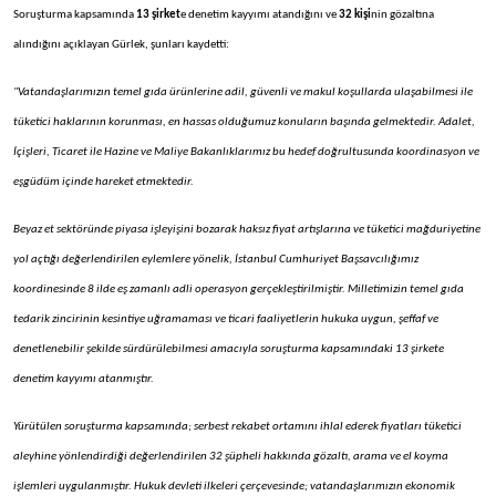
Soruşturma kapsamında
13 şirket
e denetim kayyımı atandığını ve
32 kişi
nin gözaltına
alındığını açıklayan Gürlek, şunları kaydetti:
"Vatandaşlarımızın temel gıda ürünlerine adil, güvenli ve makul koşullarda ulaşabilmesi ile
tüketici haklarının korunması, en hassas olduğumuz konuların başında gelmektedir. Adalet,
İçişleri, Ticaret ile Hazine ve Maliye Bakanlıklarımız bu hedef doğrultusunda koordinasyon ve
eşgüdüm içinde hareket etmektedir.
Beyaz et sektöründe piyasa işleyişini bozarak haksız fiyat artışlarına ve tüketici mağduriyetine
yol açtığı değerlendirilen eylemlere yönelik, İstanbul Cumhuriyet Başsavcılığımız
koordinesinde 8 ilde eş zamanlı adli operasyon gerçekleştirilmiştir. Milletimizin temel gıda
tedarik zincirinin kesintiye uğramaması ve ticari faaliyetlerin hukuka uygun, şeffaf ve
denetlenebilir şekilde sürdürülebilmesi amacıyla soruşturma kapsamındaki 13 şirkete
denetim kayyımı atanmıştır.
Yürütülen soruşturma kapsamında; serbest rekabet ortamını ihlal ederek fiyatları tüketici
aleyhine yönlendirdiği değerlendirilen 32 şüpheli hakkında gözaltı, arama ve el koyma
işlemleri uygulanmıştır. Hukuk devleti ilkeleri çerçevesinde; vatandaşlarımızın ekonomik