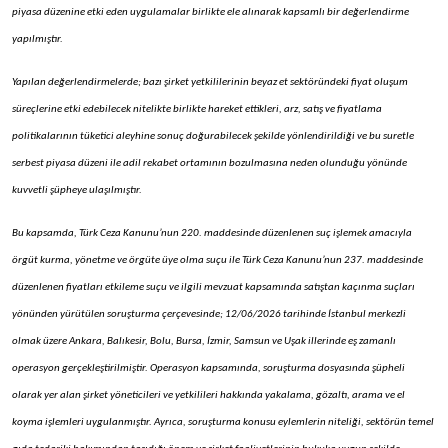
piyasa düzenine etki eden uygulamalar birlikte ele alınarak kapsamlı bir değerlendirme
yapılmıştır.
Yapılan değerlendirmelerde; bazı şirket yetkililerinin beyaz et sektöründeki fiyat oluşum
süreçlerine etki edebilecek nitelikte birlikte hareket ettikleri, arz, satış ve fiyatlama
politikalarının tüketici aleyhine sonuç doğurabilecek şekilde yönlendirildiği ve bu suretle
serbest piyasa düzeni ile adil rekabet ortamının bozulmasına neden olunduğu yönünde
kuvvetli şüpheye ulaşılmıştır.
Bu kapsamda, Türk Ceza Kanunu’nun 220. maddesinde düzenlenen suç işlemek amacıyla
örgüt kurma, yönetme ve örgüte üye olma suçu ile Türk Ceza Kanunu’nun 237. maddesinde
düzenlenen fiyatları etkileme suçu ve ilgili mevzuat kapsamında satıştan kaçınma suçları
yönünden yürütülen soruşturma çerçevesinde; 12/06/2026 tarihinde İstanbul merkezli
olmak üzere Ankara, Balıkesir, Bolu, Bursa, İzmir, Samsun ve Uşak illerinde eş zamanlı
operasyon gerçekleştirilmiştir. Operasyon kapsamında, soruşturma dosyasında şüpheli
olarak yer alan şirket yöneticileri ve yetkilileri hakkında yakalama, gözaltı, arama ve el
koyma işlemleri uygulanmıştır. Ayrıca, soruşturma konusu eylemlerin niteliği, sektörün temel